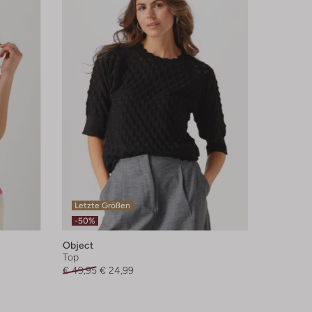
Letzte Größen
-50%
Object
Top
€ 49,95
€ 24,99