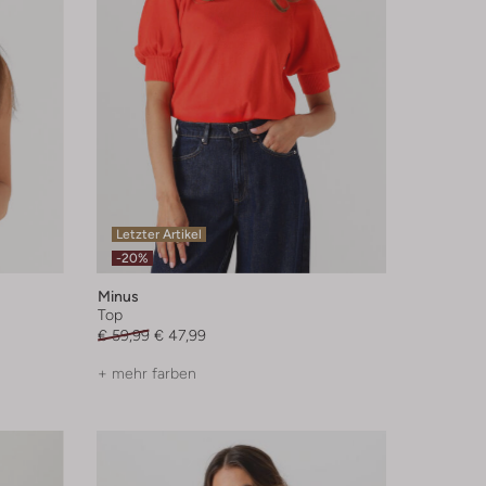
Letzter Artikel
-20%
Minus
Top
€ 59,99
€ 47,99
+ mehr farben