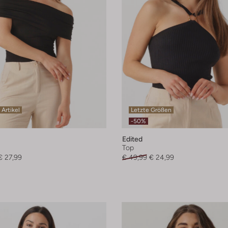
 Artikel
Letzte Größen
-50%
Edited
Top
€ 27,99
€ 49,99
€ 24,99