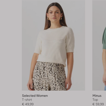
Selected Women
Minus
T-shirt
Top
€ 49,99
€ 59,99