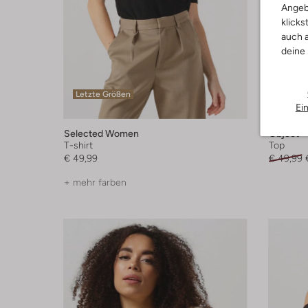
Angeb
klicks
auch a
deine
Letzte Größen
Letzte
Ei
-60%
Selected Women
Object
T-shirt
Top
€ 49,99
€ 49,99
+ mehr farben