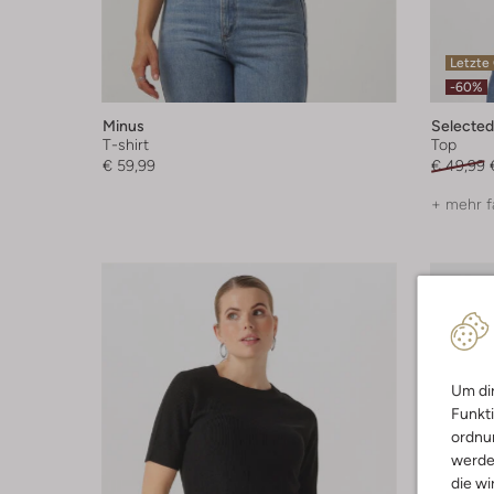
Letzte
-60%
Minus
Selecte
T-shirt
Top
€ 59,99
€ 49,99
+ mehr f
Um dir
Funkti
ordnun
werde
die wi