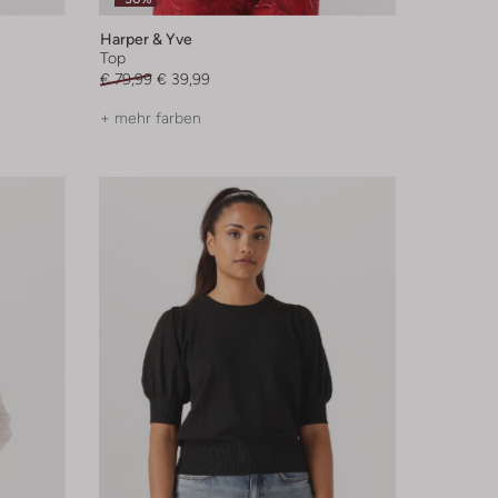
Harper & Yve
Top
€ 79,99
€ 39,99
+ mehr farben