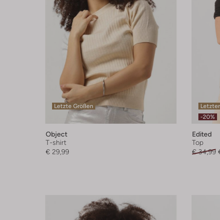
Letzte Größen
Letzter
-20%
Object
Edited
T-shirt
Top
€ 29,99
€ 34,99