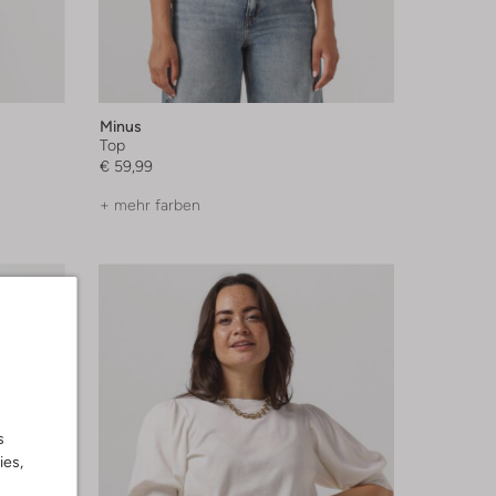
Minus
Top
€ 59,99
+ mehr farben
s
ies,