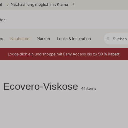
ht
Nachzahlung möglich mit Klarna
der
es
Neuheiten
Marken
Looks & Inspiration
Logge dich ein
und shoppe mit Early Access bis zu
50 % Rabatt.
n Ecovero-Viskose
41 items