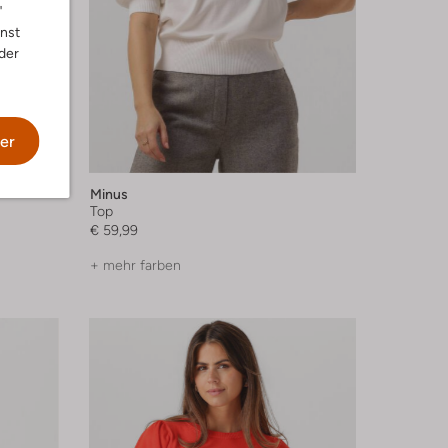
"
nnst
der
er
Minus
Top
€ 59,99
+ mehr farben