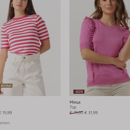
 Artikel
-60%
Minus
Top
€ 15,99
€ 79,95
€ 31,99
arben