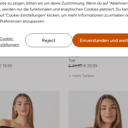
ote zu zeigen, bitten wir um deine Zustimmung. Wenn du auf "Ablehnen
t, werden nur die funktionalen und analytischen Cookies platziert. Du ka
uf "Cookie-Einstellungen" klicken, um mehr Informationen zu erhalten o
 Präferenzen anzupassen.
Cookie-
 Größen
Letzte Größen
Reject
Einverstanden und weit
nstellungen
-50%
Minus
Top
€ 19,99
€ 59,99
€ 29,99
+ mehr farben