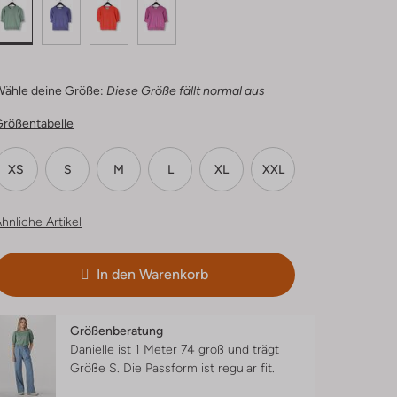
Wähle deine Größe:
Diese Größe fällt normal aus
Größentabelle
XS
S
M
L
XL
XXL
hnliche Artikel
In den Warenkorb
Größenberatung
Danielle ist 1 Meter 74 groß und trägt
Größe S.
Die Passform ist
regular fit
.