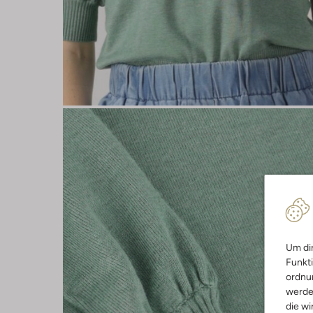
Um dir
Funkti
ordnun
werde
die wi