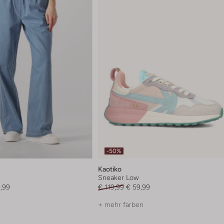
-50%
Kaotiko
Sneaker Low
,99
€ 119,99
€ 59,99
+ mehr farben