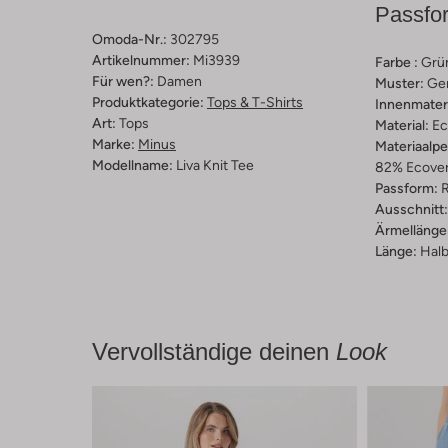
Passfo
Omoda-Nr.:
302795
Artikelnummer:
Mi3939
Farbe :
Grü
Für wen?:
Damen
Muster:
Ge
Produktkategorie:
Tops & T-Shirts
Innenmateri
Art:
Tops
Material:
Ec
Marke:
Minus
Materiaalp
Modellname:
Liva Knit Tee
82% Ecover
Passform:
R
Ausschnitt:
Ärmellänge
Länge:
Halb
Vervollständige deinen
Look