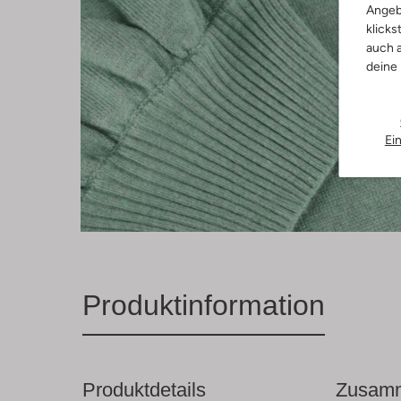
Angeb
klicks
auch a
deine
Ei
Produktinformation
Produktdetails
Zusamm