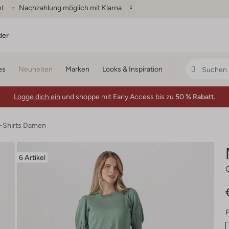
ht
Nachzahlung möglich mit Klarna
der
es
Neuheiten
Marken
Looks & Inspiration
Logge dich ein
und shoppe mit Early Access bis zu
50 % Rabatt.
T-Shirts Damen
6 Artikel
F