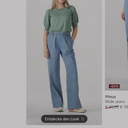
-60%
Minus
Wide jeans
€ 99,99
€ 39
Entdecke den Look