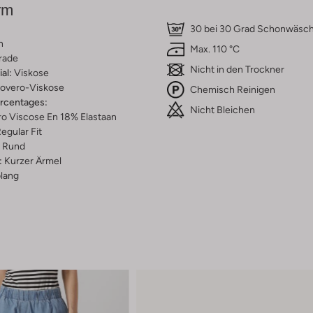
rm
30 bei 30 Grad Schonwäsc
n
Max. 110 °C
rade
Nicht in den Trockner
al:
Viskose
overo-Viskose
Chemisch Reinigen
ercentages:
Nicht Bleichen
o Viscose En 18% Elastaan
egular Fit
Rund
:
Kurzer Ärmel
lang