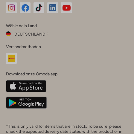
Omoda
Omoda
Omoda
Omoda
Omoda
Wähle dein Land
Instagram
Facebook
TikTok
LinkedIn
YouTube
DEUTSCHLAND
Wähle
Versandmethoden
dein
Schließ
Land
Nederland
België
(Nederlands)
Download onze Omoda app
Belgique
(Français)
Deutschland
*This is only valid for items that are in stock. To be sure, please
check the expected delivery date stated with the product or in