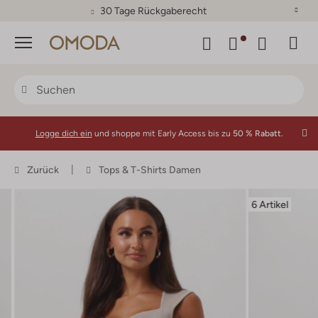
30 Tage Rückgaberecht
Menü
Logge dich ein
und shoppe mit Early Access bis zu
50 % Rabatt.
Zurück
Tops & T-Shirts Damen
6 Artikel