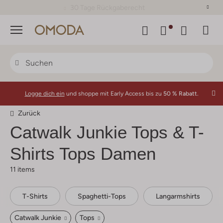
30 Tage Rückgaberecht
Menü
Logge dich ein
und shoppe mit Early Access bis zu
50 % Rabatt.
Zurück
Catwalk Junkie
Tops & T-
Shirts Tops Damen
11 items
T-Shirts
Spaghetti-Tops
Langarmshirts
Catwalk Junkie
Tops