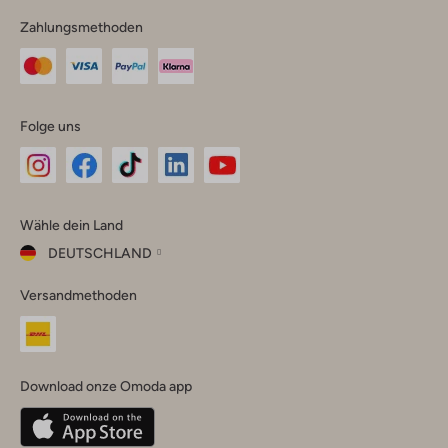
Zahlungsmethoden
Folge uns
Omoda
Omoda
Omoda
Omoda
Omoda
Wähle dein Land
Instagram
Facebook
TikTok
LinkedIn
YouTube
DEUTSCHLAND
Wähle
Versandmethoden
dein
Schließ
Land
Nederland
België
(Nederlands)
Download onze Omoda app
Belgique
(Français)
Deutschland