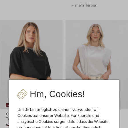
+ mehr farben
Hm, Cookies!
Letzter Artikel
-40%
Um dir bestmöglich zu dienen, verwenden wir
Catwalk Junkie
Catwalk Junkie
Cookies auf unserer Website. Funktionale und
Top
Top
analytische Cookies sorgen dafür, dass die Website
€ 89,99
€ 53,99
€ 39,99
ordnungsgemäß funktioniert und kontinuierlich