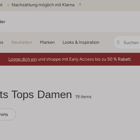
ht
Nachzahlung möglich mit Klarna
der
es
Neuheiten
Marken
Looks & Inspiration
Logge dich ein
und shoppe mit Early Access bis zu
50 % Rabatt.
rts Tops Damen
19 items
irts