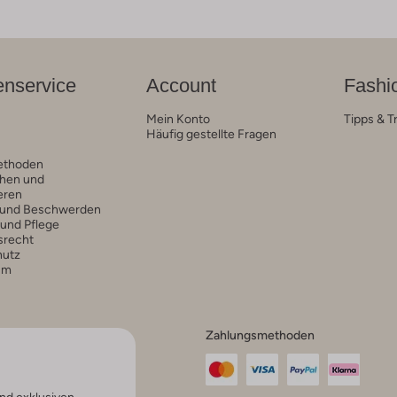
nservice
Account
Fashi
Mein Konto
Tipps & T
Häufig gestellte Fragen
ethoden
hen und
eren
 und Beschwerden
 und Pflege
srecht
hutz
um
Zahlungsmethoden
nd exklusiven