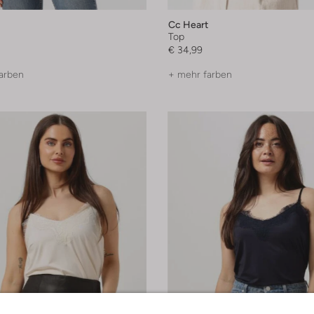
Cc Heart
Top
€ 34,99
arben
+ mehr farben