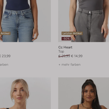
 Artikel
Letzter Artikel
-50%
Cc Heart
Top
€ 23,99
€ 29,99
€ 14,99
arben
+ mehr farben