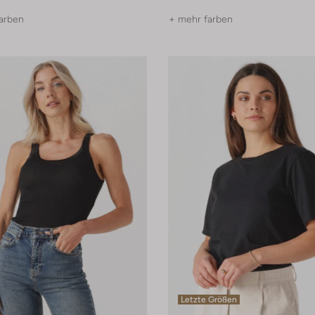
arben
+ mehr farben
Letzte Größen