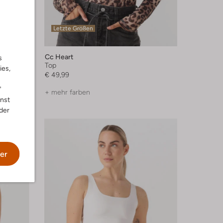
Letzte Größen
Cc Heart
s
Top
ies,
€ 49,99
"
+ mehr farben
nnst
der
er