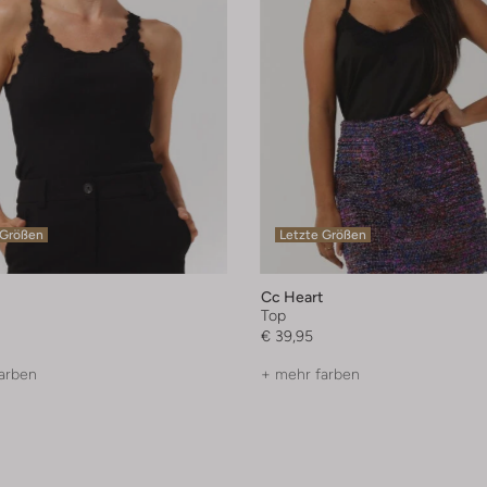
 Größen
Letzte Größen
Cc Heart
Top
€ 39,95
arben
+ mehr farben