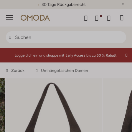
30 Tage Rückgaberecht
Menü
Logge dich ein
und shoppe mit Early Access bis zu
50 % Rabatt.
Zurück
Umhängetaschen Damen