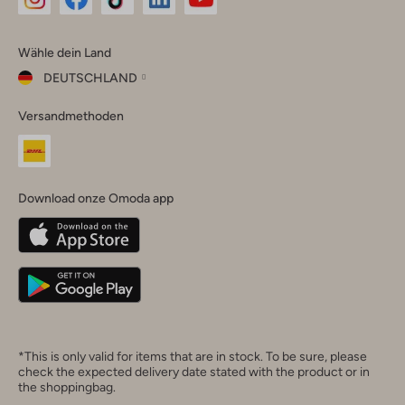
Omoda
Omoda
Omoda
Omoda
Omoda
Wähle dein Land
Instagram
Facebook
TikTok
LinkedIn
YouTube
DEUTSCHLAND
Wähle
Versandmethoden
dein
Schließ
Land
Nederland
België
(Nederlands)
Download onze Omoda app
Belgique
(Français)
Deutschland
*This is only valid for items that are in stock. To be sure, please
check the expected delivery date stated with the product or in
the shoppingbag.