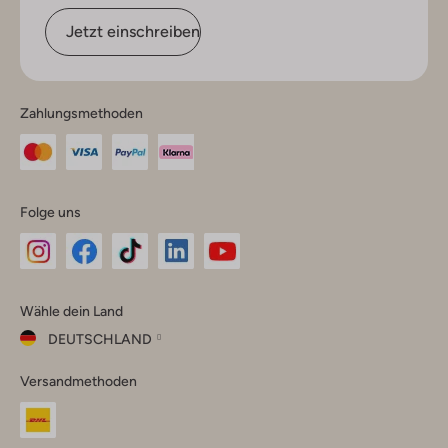
Jetzt einschreiben
Zahlungsmethoden
Folge uns
Omoda
Omoda
Omoda
Omoda
Omoda
Wähle dein Land
Instagram
Facebook
TikTok
LinkedIn
YouTube
DEUTSCHLAND
Wähle
Versandmethoden
dein
Schließ
Land
Nederland