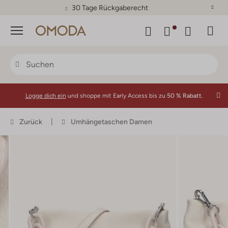
30 Tage Rückgaberecht
Menü
Logge dich ein
und shoppe mit Early Access bis zu
50 % Rabatt.
Zurück
Umhängetaschen Damen