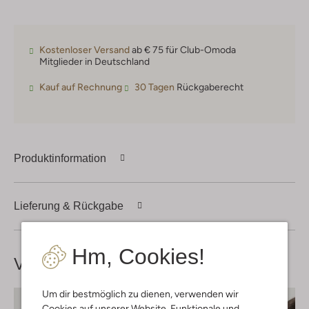
Kostenloser Versand
ab € 75 für Club-Omoda
Mitglieder in Deutschland
Kauf auf Rechnung
30 Tagen
Rückgaberecht
Produktinformation
Lieferung & Rückgabe
Hm, Cookies!
Vervollständige deinen
Look
Um dir bestmöglich zu dienen, verwenden wir
Cookies auf unserer Website. Funktionale und