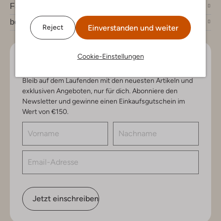
Fashion News
bei Omoda
Einverstanden und weiter
Reject
Cookie-Einstellungen
Lass uns in Kontakt bleiben
Bleib auf dem Laufenden mit den neuesten Artikeln und
exklusiven Angeboten, nur für dich. Abonniere den
Newsletter und gewinne einen Einkaufsgutschein im
Wert von €150.
Jetzt einschreiben