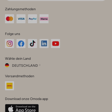
Zahlungsmethoden
Folge uns
Omoda
Omoda
Omoda
Omoda
Omoda
Wähle dein Land
Instagram
Facebook
TikTok
LinkedIn
YouTube
DEUTSCHLAND
Wähle
Versandmethoden
dein
Schließ
Land
Nederland
België
(Nederlands)
Download onze Omoda app
Belgique
(Français)
Deutschland