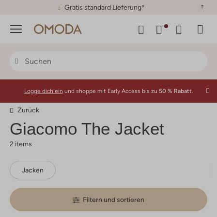
30 Tage Rückgaberecht
Menü
Logge dich ein
und shoppe mit Early Access bis zu
50 % Rabatt.
Zurück
Giacomo The Jacket
2 items
Jacken
Filtern und sortieren