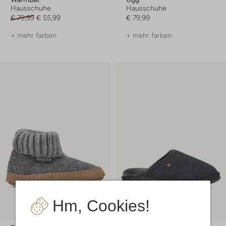
Hausschuhe
Hausschuhe
€ 79,99
€ 55,99
€ 79,99
+ mehr farben
+ mehr farben
Hm, Cookies!
-30%