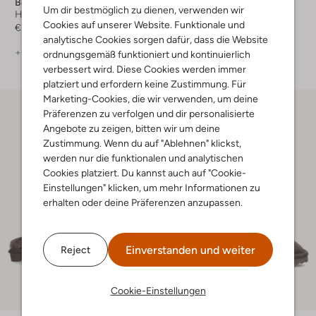
Bergstein
Warmbat
Um dir bestmöglich zu dienen, verwenden wir
Hausschuhe
Hausschuhe
Cookies auf unserer Website. Funktionale und
€ 49,95
€ 59,99
€ 41,99
analytische Cookies sorgen dafür, dass die Website
+ mehr farben
ordnungsgemäß funktioniert und kontinuierlich
verbessert wird. Diese Cookies werden immer
platziert und erfordern keine Zustimmung. Für
Marketing-Cookies, die wir verwenden, um deine
Präferenzen zu verfolgen und dir personalisierte
Angebote zu zeigen, bitten wir um deine
Zustimmung. Wenn du auf "Ablehnen" klickst,
werden nur die funktionalen und analytischen
Cookies platziert. Du kannst auch auf "Cookie-
Einstellungen" klicken, um mehr Informationen zu
erhalten oder deine Präferenzen anzupassen.
Einverstanden und weiter
Reject
Letzte Größen
Cookie-Einstellungen
-20%