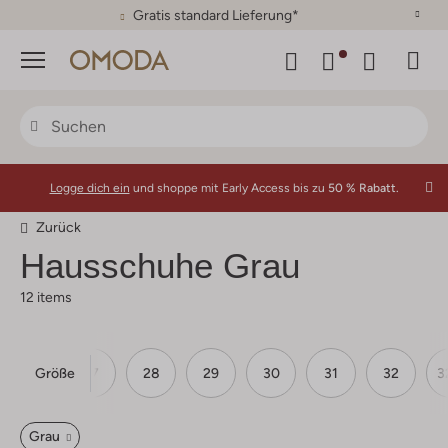
30 Tage Rückgaberecht
Menü
Logge dich ein
und shoppe mit Early Access bis zu
50 % Rabatt.
Zurück
Hausschuhe Grau
12 items
Größe
26
27
28
29
30
31
32
3
Grau