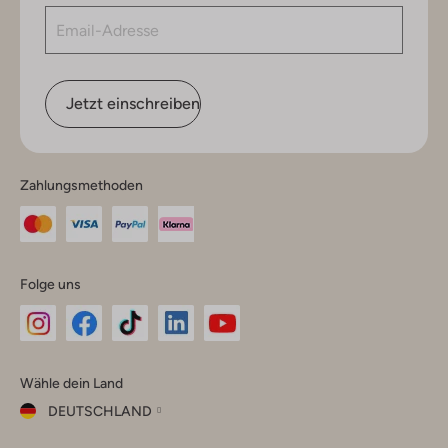
Jetzt einschreiben
Zahlungsmethoden
Folge uns
Omoda
Omoda
Omoda
Omoda
Omoda
Wähle dein Land
Instagram
Facebook
TikTok
LinkedIn
YouTube
DEUTSCHLAND
Wähle