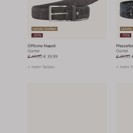
Letzte Größen
Letzte
-20%
-70%
Officine Napoli
Mazzelto
Gürtel
Gürtel
€ 49,95
€ 39,99
€ 39,95
+ mehr farben
+ mehr f