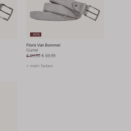
-30%
Floris Van Bommel
Gürtel
€ 99,99
€ 69,99
+ mehr farben