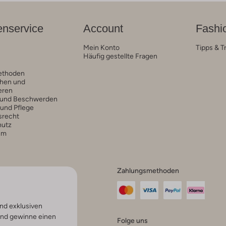
nservice
Account
Fashi
Mein Konto
Tipps & T
Häufig gestellte Fragen
ethoden
hen und
eren
 und Beschwerden
 und Pflege
srecht
hutz
um
Zahlungsmethoden
nd exklusiven
und gewinne einen
Folge uns