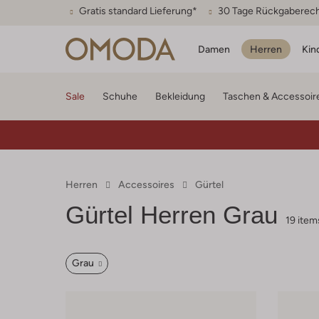
Gratis standard Lieferung*
30 Tage Rückgaberec
Damen
Herren
Kin
Sale
Schuhe
Bekleidung
Taschen & Accessoir
Herren
Accessoires
Gürtel
Gürtel Herren Grau
19 item
Grau