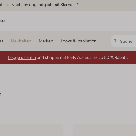
ht
Nachzahlung möglich mit Klarna
der
es
Neuheiten
Marken
Looks & Inspiration
Logge dich ein
und shoppe mit Early Access bis zu
50 % Rabatt.
s