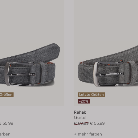
 Größen
Letzte Größen
-20%
Rehab
Gürtel
€ 55,99
€ 69,99
€ 55,99
arben
+ mehr farben