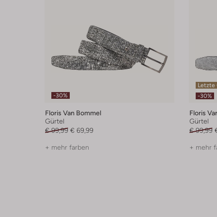
Letzte
-30%
-30%
Floris Van Bommel
Floris V
Gürtel
Gürtel
€ 99,99
€ 69,99
€ 99,99
+ mehr farben
+ mehr f