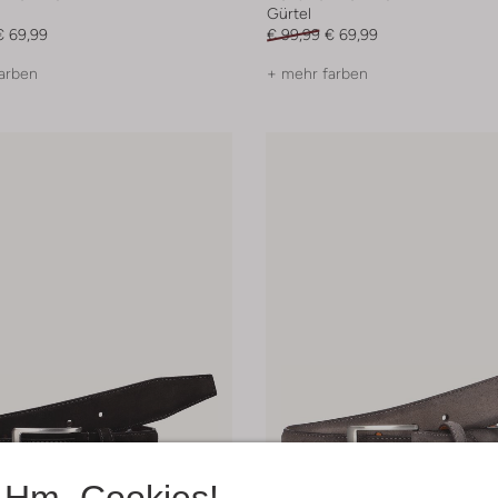
Gürtel
€ 69,99
€ 99,99
€ 69,99
arben
+ mehr farben
Hm, Cookies!