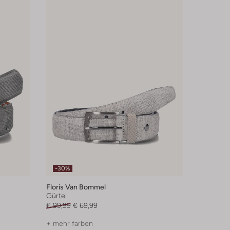
-30%
Floris Van Bommel
Gürtel
€ 99,99
€ 69,99
+ mehr farben