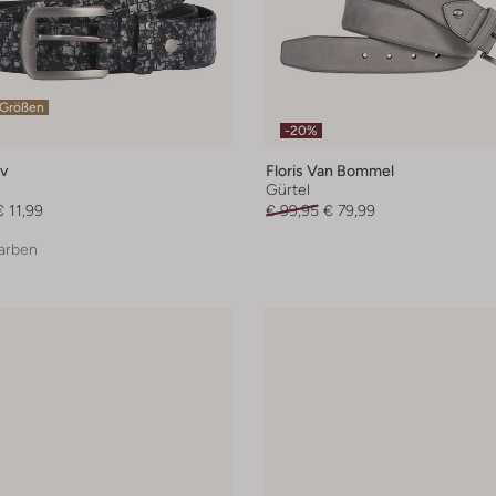
 Größen
-20%
v
Floris Van Bommel
Gürtel
€ 11,99
€ 99,95
€ 79,99
arben