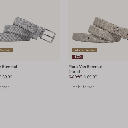
 Größen
Letzte Größen
-30%
an Bommel
Floris Van Bommel
Gürtel
€ 69,99
€ 99,99
€ 69,99
arben
+ mehr farben