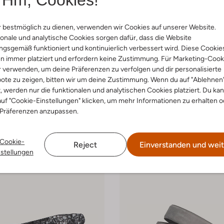
Letzte Größen
-30%
 bestmöglich zu dienen, verwenden wir Cookies auf unserer Website.
Napoli
Magnanni
onale und analytische Cookies sorgen dafür, dass die Website
Gürtel
gsgemäß funktioniert und kontinuierlich verbessert wird. Diese Cookie
€ 39,99
€ 99,99
€ 69,99
n immer platziert und erfordern keine Zustimmung. Für Marketing-Cook
r verwenden, um deine Präferenzen zu verfolgen und dir personalisierte
arben
+ mehr farben
ote zu zeigen, bitten wir um deine Zustimmung. Wenn du auf "Ablehnen
t, werden nur die funktionalen und analytischen Cookies platziert. Du ka
uf "Cookie-Einstellungen" klicken, um mehr Informationen zu erhalten o
 Präferenzen anzupassen.
Cookie-
Reject
Einverstanden und weit
nstellungen