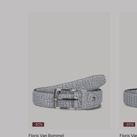
-30%
-30%
Floris Van Bommel
Floris V