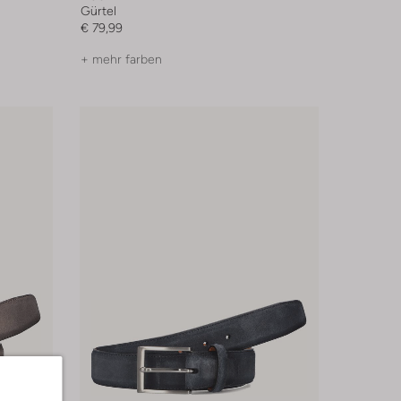
Gürtel
€ 79,99
+ mehr farben