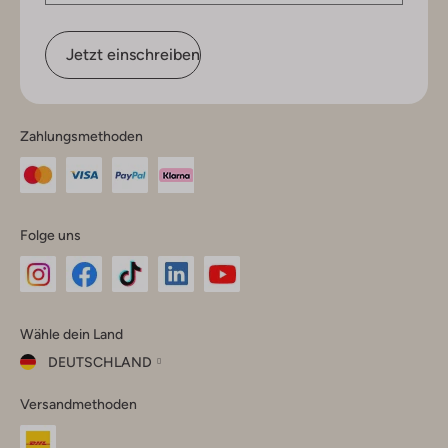
Jetzt einschreiben
Zahlungsmethoden
Folge uns
Omoda
Omoda
Omoda
Omoda
Omoda
Wähle dein Land
Instagram
Facebook
TikTok
LinkedIn
YouTube
DEUTSCHLAND
Wähle
Versandmethoden
dein
Schließ
Land