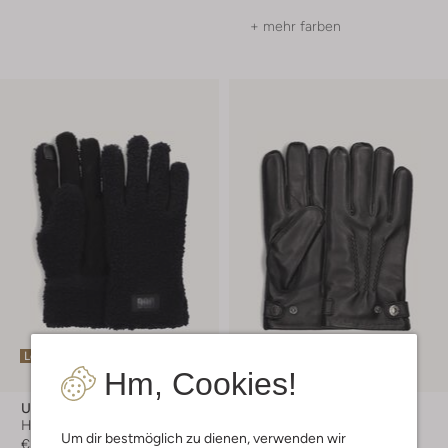
+ mehr farben
Letzte Größen
Letzter Artikel
Hm, Cookies!
-20%
Ugg
Gianni Chiarini
Handschuhe
Handschuhe
Um dir bestmöglich zu dienen, verwenden wir
€ 89,95
€ 129,99
€ 103,99