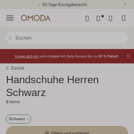
30 Tage Rückgaberecht
Menü
Logge dich ein
und shoppe mit Early Access bis zu
50 % Rabatt.
Zurück
Handschuhe Herren
Schwarz
8 items
Schwarz
Filtern und sortieren