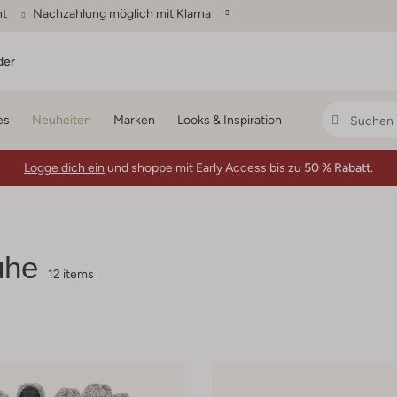
ht
Nachzahlung möglich mit Klarna
der
es
Neuheiten
Marken
Looks & Inspiration
Logge dich ein
und shoppe mit Early Access bis zu
50 % Rabatt.
uhe
12 items