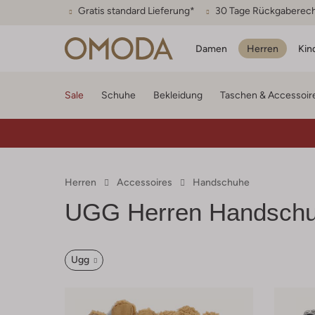
Gratis standard Lieferung*
30 Tage Rückgaberec
Damen
Herren
Kin
Sale
Schuhe
Bekleidung
Taschen & Accessoir
Herren
Accessoires
Handschuhe
UGG Herren Handsch
Ugg