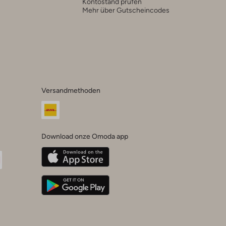
Kontostand prüfen
Mehr über Gutscheincodes
Versandmethoden
Download onze Omoda app
oda
n
uTube