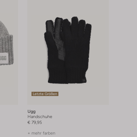
Letzte Größen
Ugg
Handschuhe
€ 79,95
+ mehr farben