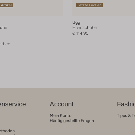
 Artikel
Letzte Größen
Ugg
uhe
Handschuhe
€ 114,95
arben
nservice
Account
Fashi
Mein Konto
Tipps & T
Häufig gestellte Fragen
ethoden