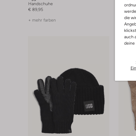
Handschuhe
Handsch
ordnun
€ 89,95
€ 164,95
werde
die wi
+ mehr farben
+ mehr f
Angeb
klicks
auch a
deine
Ei