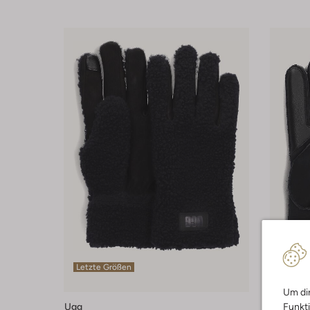
Letzte Größen
Letzte
Um dir
Funkti
Ugg
Ugg