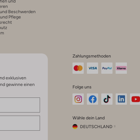
hen und
eren
 und Beschwerden
 und Pflege
srecht
hutz
um
Zahlungsmethoden
nd exklusiven
und gewinne einen
Folge uns
Omoda
Omoda
Omoda
Omoda
Om
Wähle dein Land
Instagram
Facebook
TikTok
LinkedI
Yo
DEUTSCHLAND
Wähle