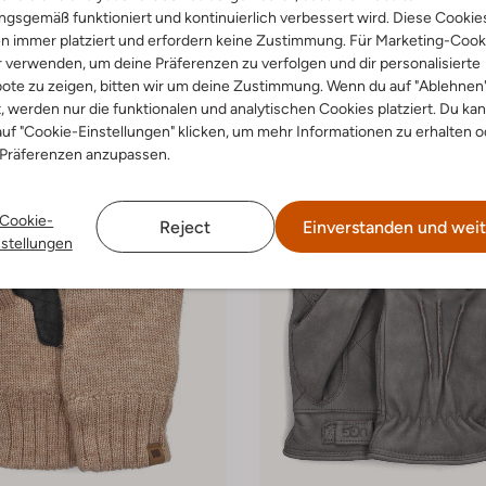
uhe
Handschuhe
gsgemäß funktioniert und kontinuierlich verbessert wird. Diese Cookie
€ 164,99
n immer platziert und erfordern keine Zustimmung. Für Marketing-Cook
r verwenden, um deine Präferenzen zu verfolgen und dir personalisierte
arben
+ mehr farben
ote zu zeigen, bitten wir um deine Zustimmung. Wenn du auf "Ablehnen
t, werden nur die funktionalen und analytischen Cookies platziert. Du ka
uf "Cookie-Einstellungen" klicken, um mehr Informationen zu erhalten o
 Präferenzen anzupassen.
Cookie-
Reject
Einverstanden und weit
nstellungen