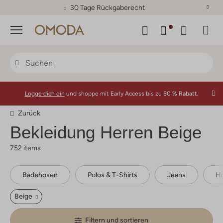
30 Tage Rückgaberecht
Menü
Logge dich ein
und shoppe mit Early Access bis zu
50 % Rabatt.
Zurück
Bekleidung Herren Beige
752 items
Badehosen
Polos & T-Shirts
Jeans
H
Beige
Filtern und sortieren