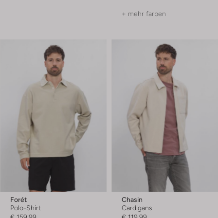
+ mehr farben
Forét
Chasin
Polo-Shirt
Cardigans
€ 159,99
€ 119,99