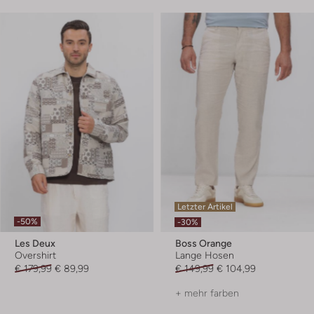
Letzter Artikel
-50%
-30%
Les Deux
Boss Orange
Overshirt
Lange Hosen
€ 179,99
€ 89,99
€ 149,99
€ 104,99
+ mehr farben