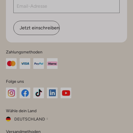
Jetzt einschreiben
Zahlungsmethoden
Folge uns
Omoda
Omoda
Omoda
Omoda
Omoda
Wähle dein Land
Instagram
Facebook
TikTok
LinkedIn
YouTube
DEUTSCHLAND
Wähle
Versandmethoden
dein