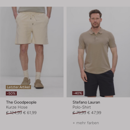
Letzter Artikel
-40%
-50%
The Goodpeople
Stefano Lauran
Kurze Hose
Polo-Shirt
€ 124,99
€ 61,99
€ 79,99
€ 47,99
+ mehr farben