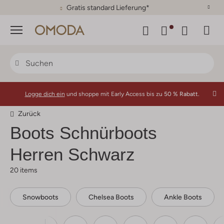
30 Tage Rückgaberecht
Menü
Logge dich ein
und shoppe mit Early Access bis zu
50 % Rabatt.
Zurück
Boots Schnürboots
Herren Schwarz
20 items
Snowboots
Chelsea Boots
Ankle Boots