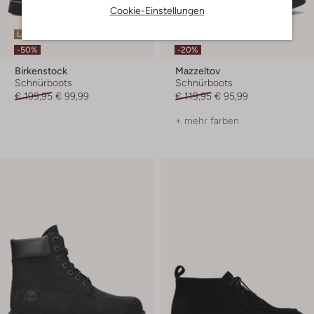
Cookie-Einstellungen
Letzter Artikel
Letzte Größen
-50%
-20%
Birkenstock
Mazzeltov
Schnürboots
Schnürboots
€ 199,95
€ 99,99
€ 119,95
€ 95,99
+ mehr farben