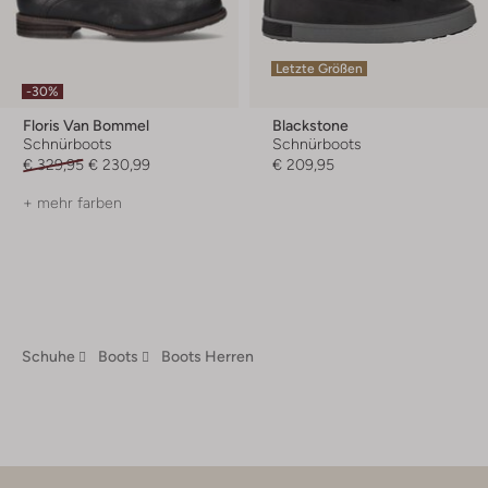
Letzte Größen
-30%
Floris Van Bommel
Blackstone
Schnürboots
Schnürboots
€ 329,95
€ 230,99
€ 209,95
+ mehr farben
Schuhe
Boots
Boots Herren