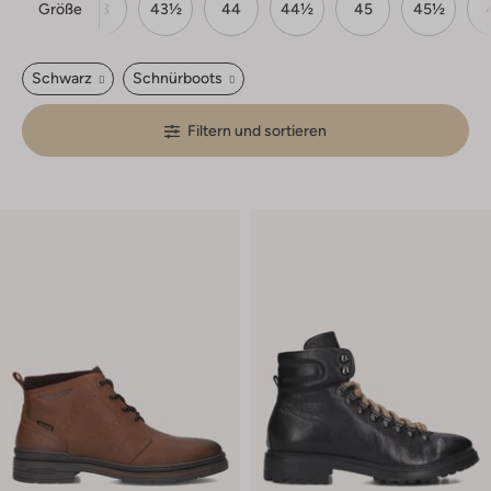
Größe
42
43
43½
44
44½
45
45½
Schwarz
Schnürboots
Filtern und sortieren