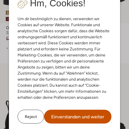
Hm, Cookies!
Letzte Größen
Um dir bestmöglich zu dienen, verwenden wir
-30%
-30%
Cookies auf unserer Website. Funktionale und
Giorgio
Timberland
analytische Cookies sorgen dafür, dass die Website
Schnürboots
Schnürboots
ordnungsgemäß funktioniert und kontinuierlich
€ 249,99
€ 174,99
€ 209,99
€ 146,99
verbessert wird. Diese Cookies werden immer
+ mehr farben
+ mehr farben
platziert und erfordern keine Zustimmung. Für
Marketing-Cookies, die wir verwenden, um deine
Präferenzen zu verfolgen und dir personalisierte
Angebote zu zeigen, bitten wir um deine
Zustimmung. Wenn du auf "Ablehnen" klickst,
werden nur die funktionalen und analytischen
Cookies platziert. Du kannst auch auf "Cookie-
Einstellungen" klicken, um mehr Informationen zu
erhalten oder deine Präferenzen anzupassen.
Einverstanden und weiter
Reject