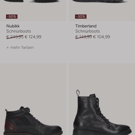
-50%
-30%
Nubikk
Timberland
Schnürboots
Schnürboots
€ 249,95
€ 124,99
€ 149,99
€ 104,99
+ mehr farben