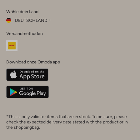
Omoda
Omoda
Omoda
Omoda
Omoda
Wähle dein Land
Instagram
Facebook
TikTok
LinkedIn
YouTube
DEUTSCHLAND
Wähle
Versandmethoden
dein
Schließ
Land
Nederland
België
(Nederlands)
Download onze Omoda app
Belgique
(Français)
Deutschland
*This is only valid for items that are in stock. To be sure, please
check the expected delivery date stated with the product or in
the shoppingbag.