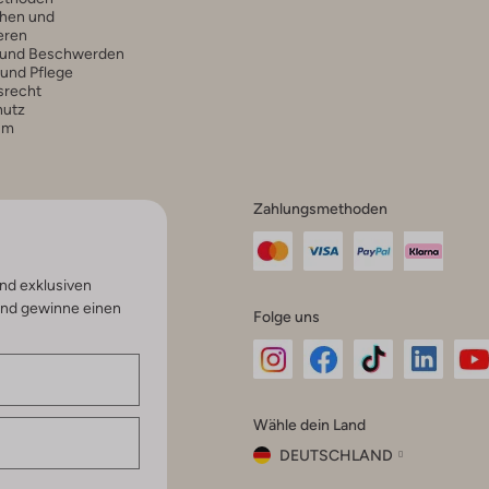
hen und
eren
 und Beschwerden
 und Pflege
srecht
hutz
um
Zahlungsmethoden
nd exklusiven
und gewinne einen
Folge uns
Omoda
Omoda
Omoda
Omoda
Om
Wähle dein Land
Instagram
Facebook
TikTok
LinkedI
Yo
DEUTSCHLAND
Wähle