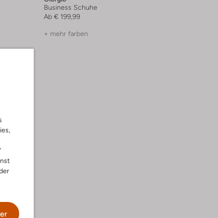
Business Schuhe
Ab
€ 199,99
+ mehr farben
s
ies,
"
nnst
der
er