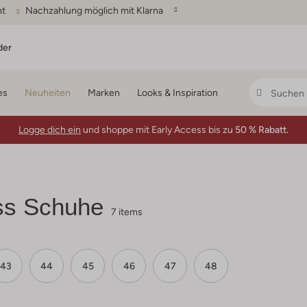
ht
Nachzahlung möglich mit Klarna
der
es
Neuheiten
Marken
Looks & Inspiration
Logge dich ein
und shoppe mit Early Access bis zu
50 % Rabatt.
ss Schuhe
7 items
43
44
45
46
47
48