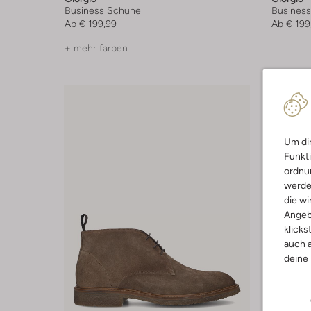
Business Schuhe
Busines
Ab
€ 199,99
Ab
€ 199
+ mehr farben
Um dir
Funkti
ordnun
werde
die wi
Angeb
klicks
auch a
deine