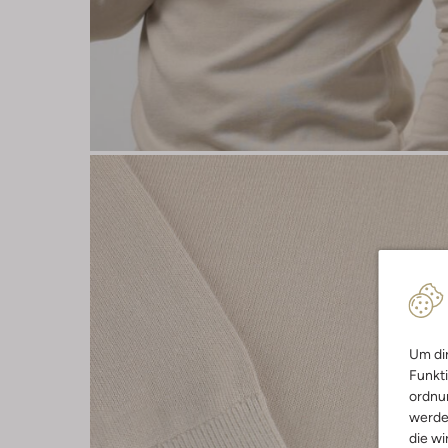
Um dir
Funkti
ordnun
werde
die wi