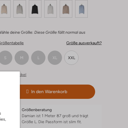
Wähle deine Größe:
Diese Größe fällt normal aus
Größentabelle
Größe ausverkauft?
S
M
L
XL
XXL
hnliche Artikel
In den Warenkorb
Größenberatung
s
Damian ist 1 Meter 87 groß und trägt
ies,
Größe L.
Die Passform ist
slim fit
.