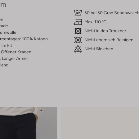
rm
30 bei 30 Grad Schonwäsc
ge
Max. 110 °C
rade
Nicht in den Trockner
umwolle
ercentages:
100% Katoen
Nicht chemisch Reinigen
lim Fit
Nicht Bleichen
Offener Kragen
:
Langer Ärmel
lang