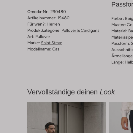
Passfo
Omoda-Nr.:
290480
Artikelnummer:
19480
Farbe :
Bei
Für wen?:
Herren
Muster:
Ge
Produktkategorie:
Pullover & Cardigans
Material:
Ba
Art:
Pullover
Materiaalp
Marke:
Saint Steve
Passform:
S
Modellname:
Cas
Ausschnitt:
Ärmellänge
Länge:
Halb
Vervollständige deinen
Look