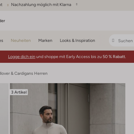
ht
Nachzahlung möglich mit Klarna
der
es
Neuheiten
Marken
Looks & Inspiration
Logge dich ein
und shoppe mit Early Access bis zu
50 % Rabatt.
llover & Cardigans Herren
3 Artikel