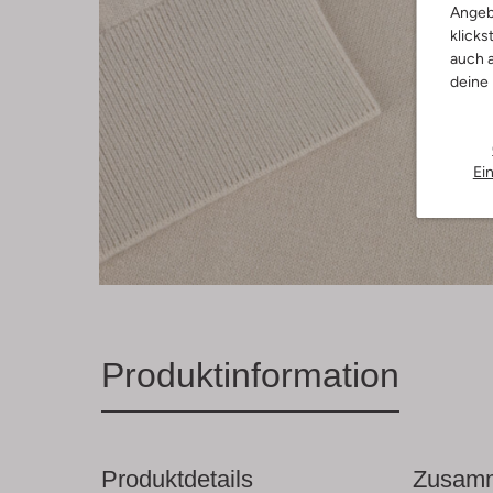
Angeb
klicks
auch a
deine
Ei
Produktinformation
Produktdetails
Zusamm