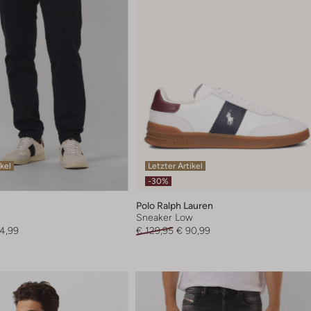
ikel
Letzter Artikel
-30%
Polo Ralph Lauren
Sneaker Low
4,99
€ 129,95
€ 90,99