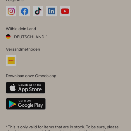
Omoda
Omoda
Omoda
Omoda
Omoda
Wähle dein Land
Instagram
Facebook
TikTok
LinkedIn
YouTube
DEUTSCHLAND
Wähle
Versandmethoden
dein
Schließ
Land
Nederland
België
(Nederlands)
Download onze Omoda app
Belgique
(Français)
Deutschland
*This is only valid for items that are in stock. To be sure, please