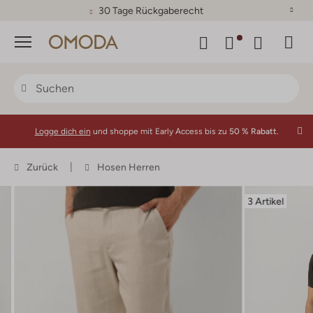
30 Tage Rückgaberecht
Menü
Logge dich ein
und shoppe mit Early Access bis zu
50 % Rabatt.
Zurück
Hosen Herren
3 Artikel