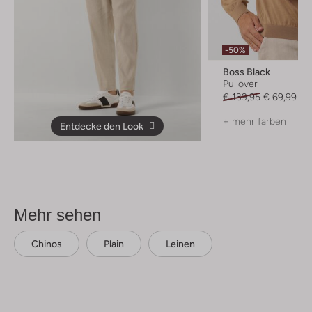
-50%
Boss Black
Pullover
€ 139,95
€ 69,99
+ mehr farben
Entdecke den Look
Mehr sehen
Chinos
Plain
Leinen