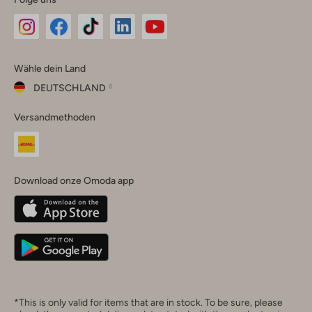
Omoda
Omoda
Omoda
Omoda
Omoda
Wähle dein Land
Instagram
Facebook
TikTok
LinkedIn
YouTube
DEUTSCHLAND
Wähle
Versandmethoden
dein
Schließ
Land
Nederland
België
(Nederlands)
Download onze Omoda app
Belgique
(Français)
Deutschland
*This is only valid for items that are in stock. To be sure, please