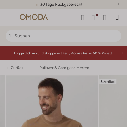
30 Tage Rückgaberecht
Menü
Logge dich ein
und shoppe mit Early Access bis zu
50 % Rabatt.
Zurück
Pullover & Cardigans Herren
3 Artikel