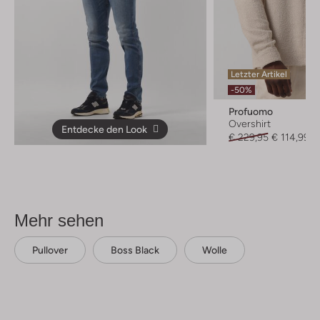
Letzter Artikel
-50%
Profuomo
Overshirt
Entdecke den Look
€ 229,95
€ 114,99
Mehr sehen
Pullover
Boss Black
Wolle