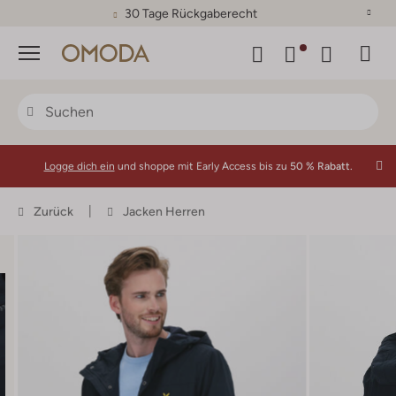
30 Tage Rückgaberecht
Menü
Logge dich ein
und shoppe mit Early Access bis zu
50 % Rabatt.
Zurück
Jacken Herren