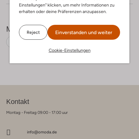
Einstellungen" klicken, um mehr Informationen zu
erhalten oder deine Präferenzen anzupassen.
Mehr sehen
Einverstanden und weiter
Reject
Parkas
Lyle & Scott
Polyester
Cookie-Einstellungen
Kontakt
Montag - Freitag 09:00 - 17:00 uur
info@omoda.de