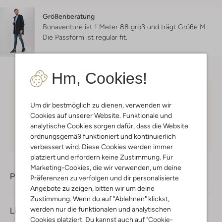
Größenberatung
Bonaventure ist 1 Meter 88 groß und trägt Größe M.
Die Passform ist
regular fit
.
Hm, Cookies!
Kostenloser Versand
ab € 75 für Club-Omoda
Um dir bestmöglich zu dienen, verwenden wir
Mitglieder in Deutschland
Cookies auf unserer Website. Funktionale und
Kauf auf Rechnung
30 Tagen
Rückgaberecht
analytische Cookies sorgen dafür, dass die Website
ordnungsgemäß funktioniert und kontinuierlich
verbessert wird. Diese Cookies werden immer
platziert und erfordern keine Zustimmung. Für
Marketing-Cookies, die wir verwenden, um deine
Produktinformation
Präferenzen zu verfolgen und dir personalisierte
Angebote zu zeigen, bitten wir um deine
Zustimmung. Wenn du auf "Ablehnen" klickst,
werden nur die funktionalen und analytischen
Lieferung & Rückgabe
Cookies platziert. Du kannst auch auf "Cookie-