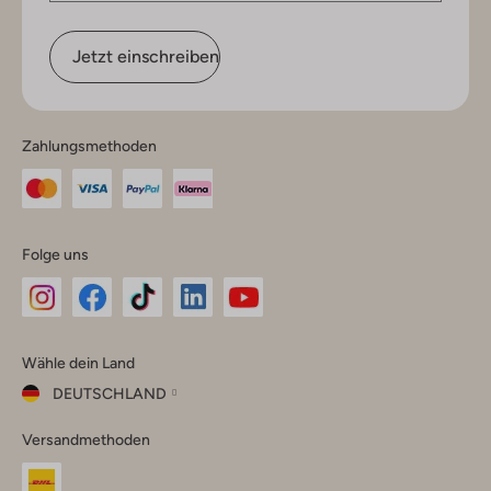
Jetzt einschreiben
Zahlungsmethoden
Folge uns
Omoda
Omoda
Omoda
Omoda
Omoda
Wähle dein Land
Instagram
Facebook
TikTok
LinkedIn
YouTube
DEUTSCHLAND
Wähle
Versandmethoden
dein
Schließ
Land