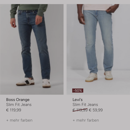
-50%
Boss Orange
Levi's
Slim Fit Jeans
Slim Fit Jeans
€ 119,99
€ 119,99
€ 59,99
+ mehr farben
+ mehr farben