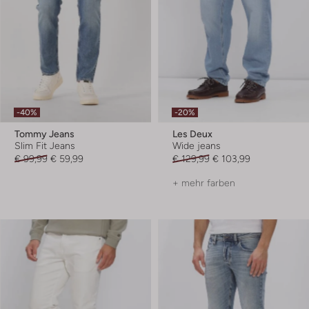
-40%
-20%
Tommy Jeans
Les Deux
Slim Fit Jeans
Wide jeans
€ 99,99
€ 59,99
€ 129,99
€ 103,99
+ mehr farben