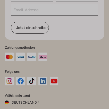
Jetzt einschreiben
Zahlungsmethoden
Folge uns
Omoda
Omoda
Omoda
Omoda
Omoda
Wähle dein Land
Instagram
Facebook
TikTok
LinkedIn
YouTube
DEUTSCHLAND
Wähle