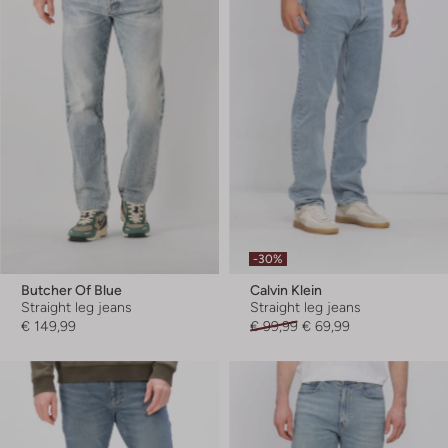
-30%
Butcher Of Blue
Calvin Klein
Straight leg jeans
Straight leg jeans
€ 149,99
€ 99,99
€ 69,99