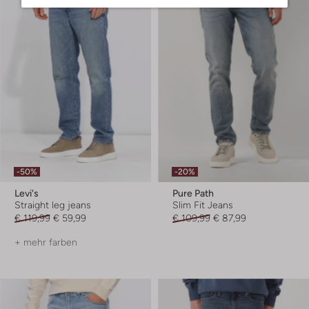
-50%
-20%
Levi's
Pure Path
Straight leg jeans
Slim Fit Jeans
€ 119,99
€ 59,99
€ 109,99
€ 87,99
+ mehr farben