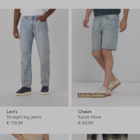
Letzte Größen
Levi's
Chasin
Straight leg jeans
Kurze Hose
€ 119,99
€ 69,99