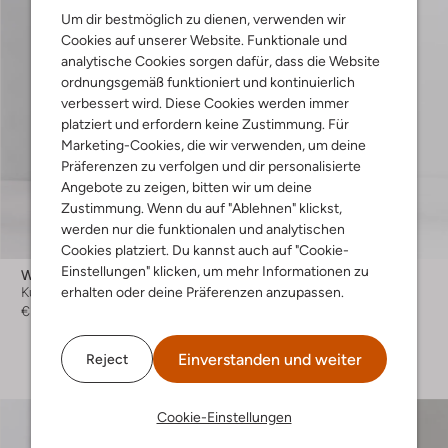
Um dir bestmöglich zu dienen, verwenden wir
Cookies auf unserer Website. Funktionale und
analytische Cookies sorgen dafür, dass die Website
ordnungsgemäß funktioniert und kontinuierlich
verbessert wird. Diese Cookies werden immer
platziert und erfordern keine Zustimmung. Für
Marketing-Cookies, die wir verwenden, um deine
Präferenzen zu verfolgen und dir personalisierte
Angebote zu zeigen, bitten wir um deine
Zustimmung. Wenn du auf "Ablehnen" klickst,
werden nur die funktionalen und analytischen
-40%
Cookies platziert. Du kannst auch auf "Cookie-
Einstellungen" klicken, um mehr Informationen zu
Woodbird
7 For All Mankind
erhalten oder deine Präferenzen anzupassen.
Kurze Hose
Slim Fit Jeans
€ 79,99
€ 219,99
€ 131,99
+ mehr farben
Einverstanden und weiter
Reject
Cookie-Einstellungen