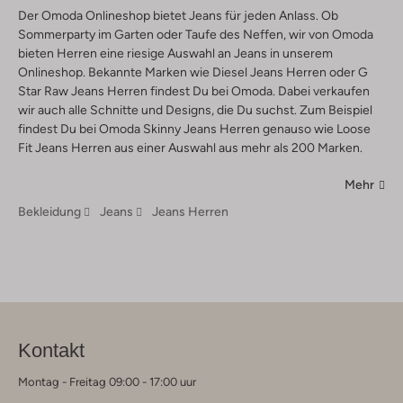
Der Omoda Onlineshop bietet Jeans für jeden Anlass. Ob
Sommerparty im Garten oder Taufe des Neffen, wir von Omoda
bieten Herren eine riesige Auswahl an Jeans in unserem
Onlineshop. Bekannte Marken wie Diesel Jeans Herren oder G
Star Raw Jeans Herren findest Du bei Omoda. Dabei verkaufen
wir auch alle Schnitte und Designs, die Du suchst. Zum Beispiel
findest Du bei Omoda Skinny Jeans Herren genauso wie Loose
Fit Jeans Herren aus einer Auswahl aus mehr als 200 Marken.
Mehr
Bekleidung
Jeans
Jeans Herren
Kontakt
Montag - Freitag 09:00 - 17:00 uur