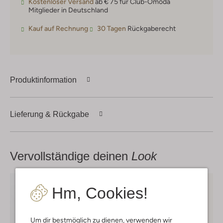
Kostenloser Versand
ab € 75 für Club-Omoda
Mitglieder in Deutschland
Kauf auf Rechnung
30 Tagen
Rückgaberecht
Produktinformation
Lieferung & Rückgabe
Vervollständige deinen
Look
Hm, Cookies!
Um dir bestmöglich zu dienen, verwenden wir