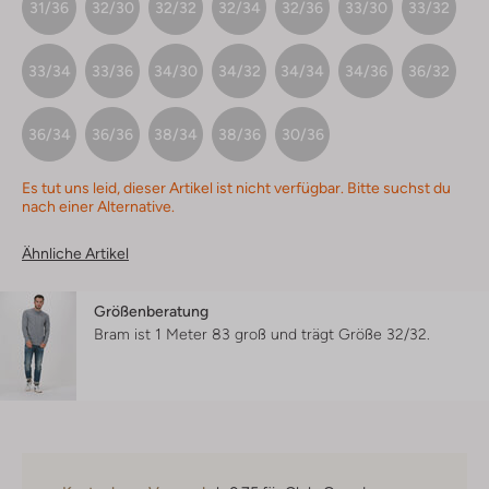
31/36
32/30
32/32
32/34
32/36
33/30
33/32
33/34
33/36
34/30
34/32
34/34
34/36
36/32
36/34
36/36
38/34
38/36
30/36
Es tut uns leid, dieser Artikel ist nicht verfügbar. Bitte suchst du
nach einer Alternative.
Ähnliche Artikel
Größenberatung
Bram ist 1 Meter 83 groß und trägt Größe 32/32.