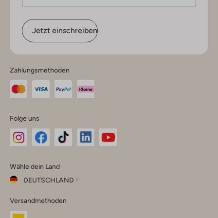
Jetzt einschreiben
Zahlungsmethoden
Folge uns
Omoda
Omoda
Omoda
Omoda
Omoda
Wähle dein Land
Instagram
Facebook
TikTok
LinkedIn
YouTube
DEUTSCHLAND
Wähle
Versandmethoden
dein
Schließ
Land