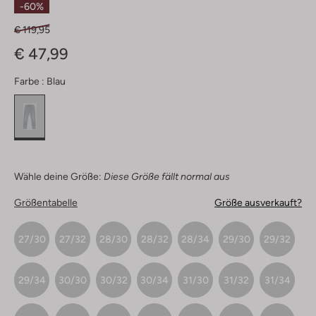
-60%
€ 119,95
€ 47,99
Farbe :
Blau
Wähle deine Größe:
Diese Größe fällt normal aus
Größentabelle
Größe ausverkauft?
27/30
27/32
28/30
28/32
28/34
29/30
29/32
29/34
30/30
30/32
30/34
31/30
31/32
31/34