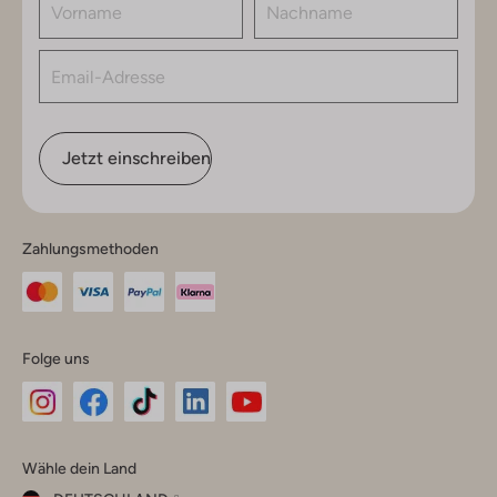
Jetzt einschreiben
Zahlungsmethoden
Folge uns
Omoda
Omoda
Omoda
Omoda
Omoda
Wähle dein Land
Instagram
Facebook
TikTok
LinkedIn
YouTube