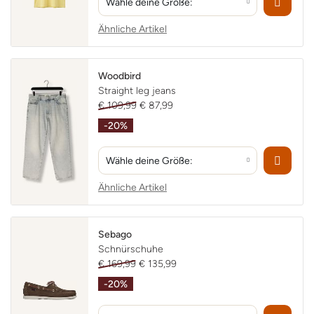
Wähle deine Größe:
Ähnliche Artikel
Woodbird
Straight leg jeans
€ 109,99
€ 87,99
-20%
Wähle deine Größe:
Ähnliche Artikel
Sebago
Schnürschuhe
€ 169,99
€ 135,99
-20%
Hm, Cookies!