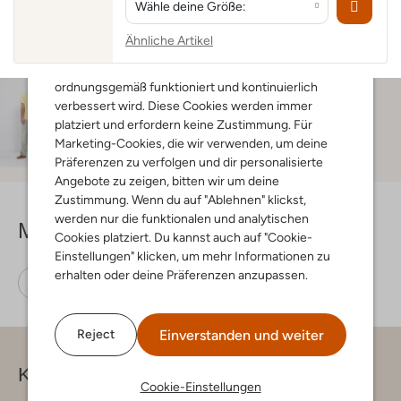
Wähle deine Größe:
Um dir bestmöglich zu dienen, verwenden wir
Ähnliche Artikel
Cookies auf unserer Website. Funktionale und
analytische Cookies sorgen dafür, dass die Website
ordnungsgemäß funktioniert und kontinuierlich
Über Bram
verbessert wird. Diese Cookies werden immer
platziert und erfordern keine Zustimmung. Für
Bram ist 1 Meter 83 groß
Marketing-Cookies, die wir verwenden, um deine
Mehr Informationen zu Bram
Präferenzen zu verfolgen und dir personalisierte
Angebote zu zeigen, bitten wir um deine
Zustimmung. Wenn du auf "Ablehnen" klickst,
werden nur die funktionalen und analytischen
Mehr sehen
Cookies platziert. Du kannst auch auf "Cookie-
Einstellungen" klicken, um mehr Informationen zu
erhalten oder deine Präferenzen anzupassen.
T-Shirts
Lacoste
Baumwolle
Einverstanden und weiter
Reject
Kontakt
Cookie-Einstellungen