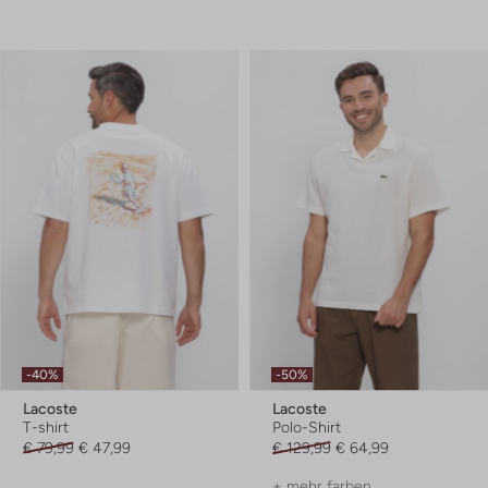
-40%
-50%
Lacoste
Lacoste
T-shirt
Polo-Shirt
€ 79,99
€ 47,99
€ 129,99
€ 64,99
+ mehr farben