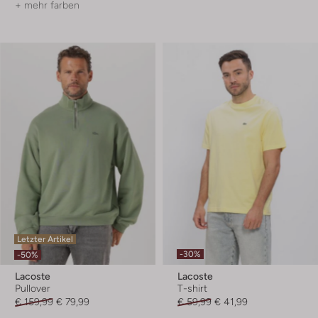
+ mehr farben
Letzter Artikel
-30%
-50%
Lacoste
Lacoste
Pullover
T-shirt
€ 159,99
€ 79,99
€ 59,99
€ 41,99