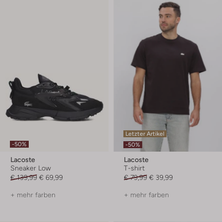
Letzter Artikel
-50%
-50%
Lacoste
Lacoste
Sneaker Low
T-shirt
€ 139,99
€ 69,99
€ 79,99
€ 39,99
+ mehr farben
+ mehr farben