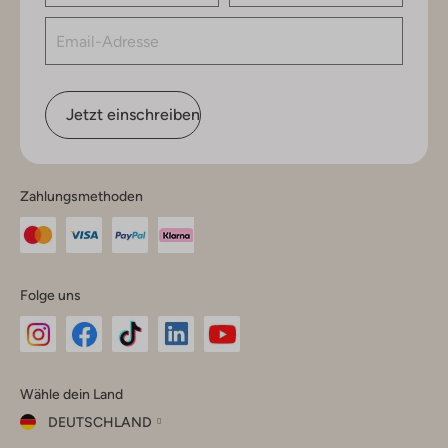
Jetzt einschreiben
Zahlungsmethoden
Folge uns
Omoda
Omoda
Omoda
Omoda
Omoda
Wähle dein Land
Instagram
Facebook
TikTok
LinkedIn
YouTube
DEUTSCHLAND
Wähle