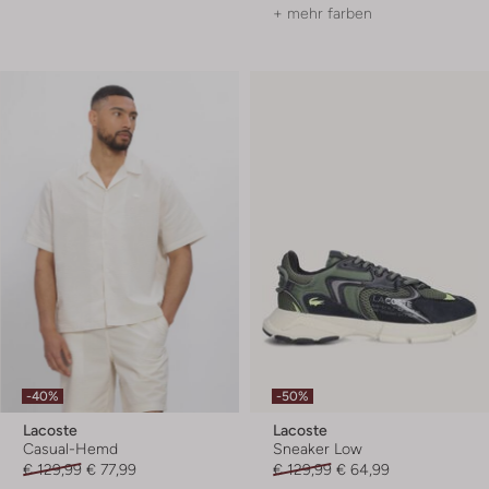
+ mehr farben
-40%
-50%
Lacoste
Lacoste
Casual-Hemd
Sneaker Low
€ 129,99
€ 77,99
€ 129,99
€ 64,99