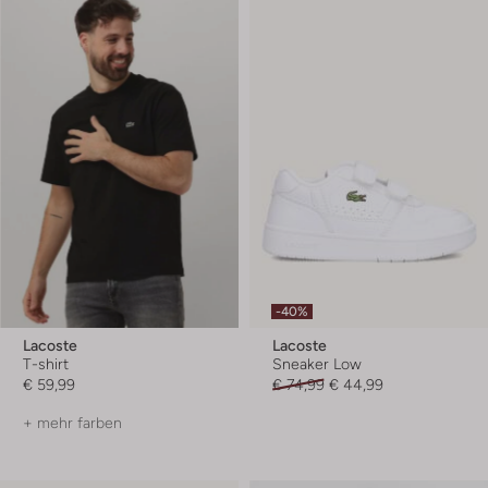
-40%
Lacoste
Lacoste
T-shirt
Sneaker Low
€ 59,99
€ 74,99
€ 44,99
+ mehr farben