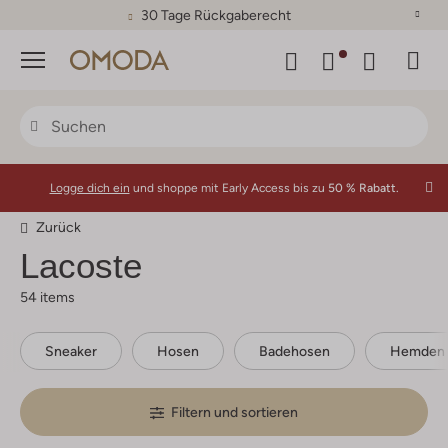
30 Tage Rückgaberecht
Menü
Logge dich ein
und shoppe mit Early Access bis zu
50 % Rabatt.
Zurück
Lacoste
54 items
Sneaker
Hosen
Badehosen
Hemden
Filtern und sortieren