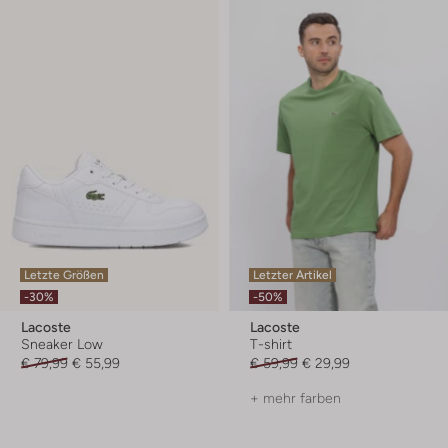
Letzte Größen
Letzter Artikel
-30%
-50%
Lacoste
Lacoste
Sneaker Low
T-shirt
€ 79,99
€ 55,99
€ 59,99
€ 29,99
+ mehr farben