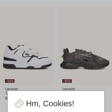
-50%
-50%
Lacoste
Lacoste
Sneaker Low
Sneaker Low
€ 74,99
€ 36,99
€ 139,99
€ 69,99
Hm, Cookies!
+ mehr farben