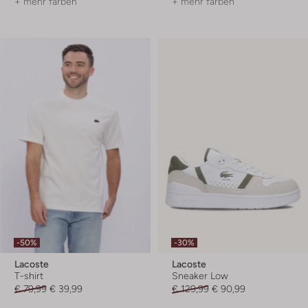
+ mehr farben
+ mehr farben
-50%
-30%
Lacoste
Lacoste
T-shirt
Sneaker Low
€ 79,99
€ 39,99
€ 129,99
€ 90,99