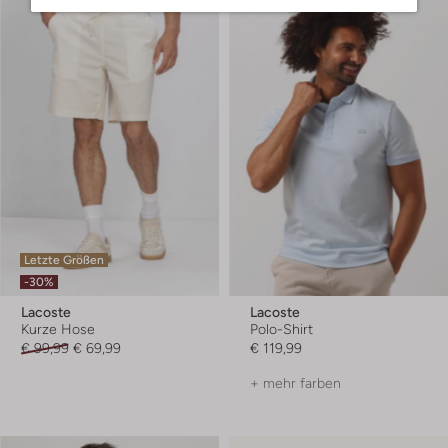
Letzte Größen
-30%
Lacoste
Lacoste
Kurze Hose
Polo-Shirt
€ 99,99
€ 69,99
€ 119,99
+ mehr farben