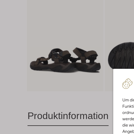
Um dir
Funkti
ordnun
Produktinformation
werde
die wi
Angeb