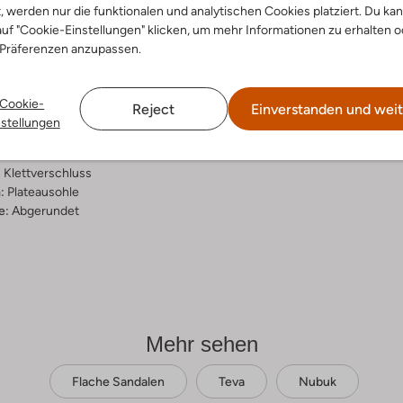
t, werden nur die funktionalen und analytischen Cookies platziert. Du ka
ensetzung &
uf "Cookie-Einstellungen" klicken, um mehr Informationen zu erhalten o
 Präferenzen anzupassen.
rm
un
Cookie-
Reject
Einverstanden und weit
ial:
Nubuk
nstellungen
al:
Stoff/textil
hle:
Gummi
:
Klettverschluss
:
Plateausohle
e:
Abgerundet
Mehr sehen
Flache Sandalen
Teva
Nubuk