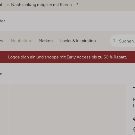
ht
Nachzahlung möglich mit Klarna
der
es
Neuheiten
Marken
Looks & Inspiration
Logge dich ein
und shoppe mit Early Access bis zu
50 % Rabatt.
en
€