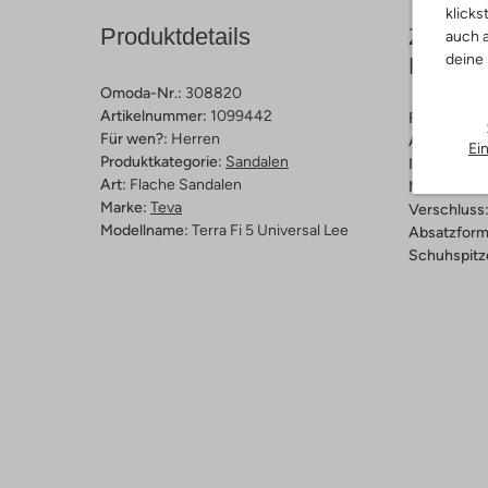
klicks
Produktdetails
Zusamm
auch a
deine
Passfo
Omoda-Nr.:
308820
Artikelnummer:
1099442
Farbe :
Bra
Für wen?:
Herren
Außenmater
Ei
Produktkategorie:
Sandalen
Innenmateri
Art:
Flache Sandalen
Material So
Marke:
Teva
Verschluss
Modellname:
Terra Fi 5 Universal Lee
Absatzform
Schuhspitz