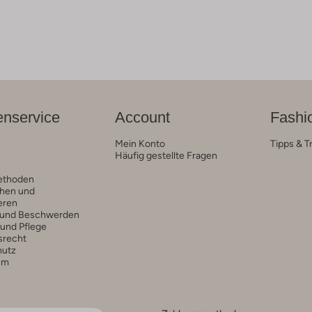
nservice
Account
Fashi
Mein Konto
Tipps & T
Häufig gestellte Fragen
ethoden
hen und
eren
 und Beschwerden
 und Pflege
srecht
hutz
um