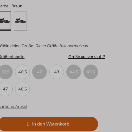
arbe :
Braun
Wähle deine Größe:
Diese Größe fällt normal aus
Größentabelle
Größe ausverkauft?
39,5
40,5
42
43
44,5
45,5
47
48,5
hnliche Artikel
In den Warenkorb