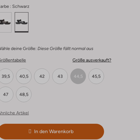
arbe :
Schwarz
Wähle deine Größe:
Diese Größe fällt normal aus
Größentabelle
Größe ausverkauft?
39,5
40,5
42
43
44,5
45,5
47
48,5
hnliche Artikel
In den Warenkorb