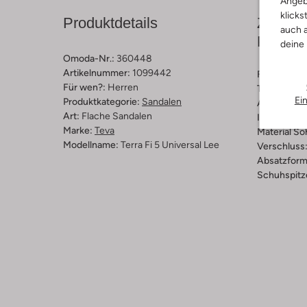
Angeb
klicks
Produktdetails
Zusamm
auch a
Passfo
deine
Omoda-Nr.:
360448
Artikelnummer:
1099442
Farbe :
Sch
Für wen?:
Herren
Trends:
Spo
Ei
Produktkategorie:
Sandalen
Außenmater
Art:
Flache Sandalen
Innenmateri
Marke:
Teva
Material So
Modellname:
Terra Fi 5 Universal Lee
Verschluss
Absatzform
Schuhspitz