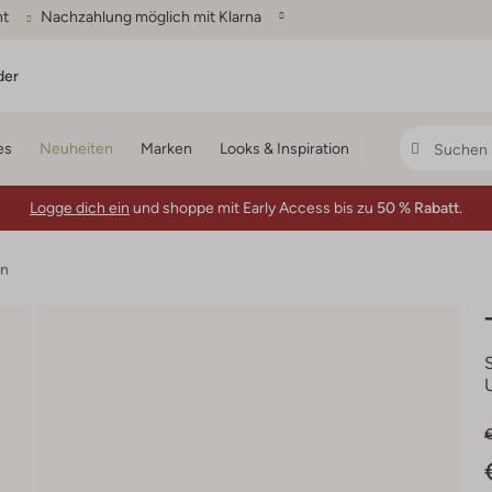
ht
Nachzahlung möglich mit Klarna
der
es
Neuheiten
Marken
Looks & Inspiration
Logge dich ein
und shoppe mit Early Access bis zu
50 % Rabatt.
en
€