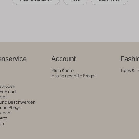
nservice
Account
Fashi
Mein Konto
Tipps & T
Häufig gestellte Fragen
ethoden
hen und
eren
 und Beschwerden
 und Pflege
srecht
hutz
um