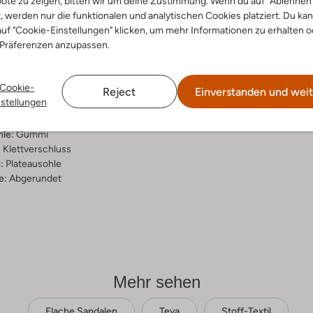
ote zu zeigen, bitten wir um deine Zustimmung. Wenn du auf "Ablehnen
t, werden nur die funktionalen und analytischen Cookies platziert. Du ka
ensetzung &
uf "Cookie-Einstellungen" klicken, um mehr Informationen zu erhalten o
rm
 Präferenzen anzupassen.
warz
Cookie-
rt
Reject
Einverstanden und weit
nstellungen
ial:
Stoff-Textil
al:
Stoff/textil
hle:
Gummi
:
Klettverschluss
:
Plateausohle
e:
Abgerundet
Mehr sehen
Flache Sandalen
Teva
Stoff-Textil