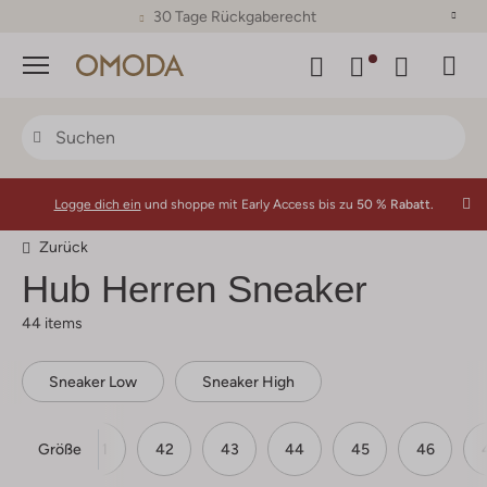
30 Tage Rückgaberecht
Menü
Logge dich ein
und shoppe mit Early Access bis zu
50 % Rabatt.
Zurück
Hub Herren Sneaker
44 items
Sneaker Low
Sneaker High
Größe
40
41
42
43
44
45
46