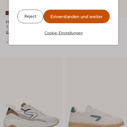
-30%
-30%
Einverstanden und weiter
Reject
Hub
Hub
Sneaker Low
Sneaker High
€ 129,99
€ 90,99
€ 129,99
€ 90,99
Cookie-Einstellungen
+ mehr farben
+ mehr farben