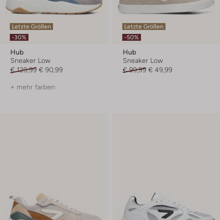
Letzte Größen
Letzte Größen
-30%
-50%
Hub
Hub
Sneaker Low
Sneaker Low
€ 129,99
€ 90,99
€ 99,99
€ 49,99
+ mehr farben