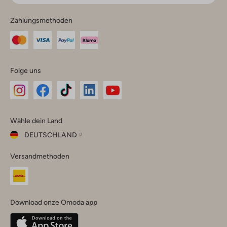
Zahlungsmethoden
Folge uns
Omoda
Omoda
Omoda
Omoda
Omoda
Wähle dein Land
Instagram
Facebook
TikTok
LinkedIn
YouTube
DEUTSCHLAND
Wähle
Versandmethoden
dein
Schließ
Land
Nederland
België
(Nederlands)
Download onze Omoda app
Belgique
(Français)