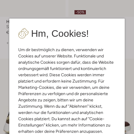
-50%
Hub
Hub
Sneaker Low
Sneaker Low
Hm, Cookies!
€ 129,99
€ 129,99
€ 64,99
+ mehr farben
+ mehr farben
Um dir bestmöglich zu dienen, verwenden wir
Cookies auf unserer Website. Funktionale und
analytische Cookies sorgen dafür, dass die Website
ordnungsgemäß funktioniert und kontinuierlich
verbessert wird. Diese Cookies werden immer
platziert und erfordern keine Zustimmung. Für
Marketing-Cookies, die wir verwenden, um deine
Präferenzen zu verfolgen und dir personalisierte
Angebote zu zeigen, bitten wir um deine
Zustimmung. Wenn du auf "Ablehnen" klickst,
werden nur die funktionalen und analytischen
Cookies platziert. Du kannst auch auf "Cookie-
Einstellungen" klicken, um mehr Informationen zu
erhalten oder deine Präferenzen anzupassen.