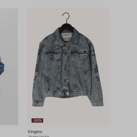
-50%
Vingino
Jeansjacke