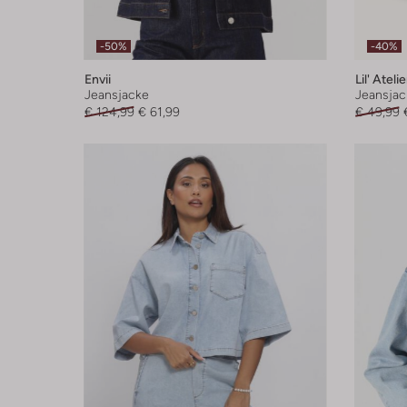
-50%
-40%
Envii
Lil' Atelie
Jeansjacke
Jeansjac
€ 124,99
€ 61,99
€ 49,99