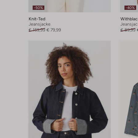
-50%
-40%
Knit-Ted
Withblac
Jeansjacke
Jeansjac
€ 159,99
€ 79,99
€ 89,99