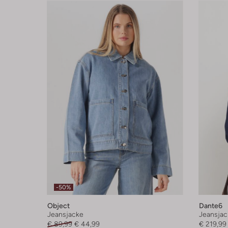
-50%
Object
Dante6
Jeansjacke
Jeansjac
€ 89,99
€ 44,99
€ 219,99