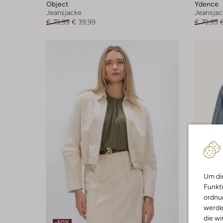
Object
Ydence
Jeansjacke
Jeansjac
€ 79,99
€ 39,99
€ 79,99
Um dir
Funkti
ordnun
werde
die wi
-50%
-50%