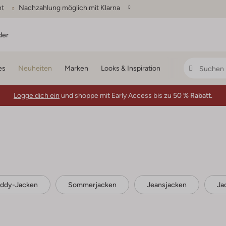
ht
Nachzahlung möglich mit Klarna
der
es
Neuheiten
Marken
Looks & Inspiration
Logge dich ein
und shoppe mit Early Access bis zu
50 % Rabatt.
ddy-Jacken
Sommerjacken
Jeansjacken
Ja