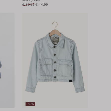
€ 89,99
€ 44,99
-50%