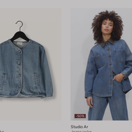
-50%
Studio Ar
ke
Jeansjacke