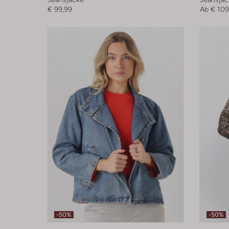
€ 99,99
Ab
€ 109
-50%
-50%