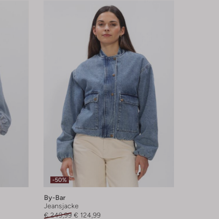
-50%
By-Bar
Jeansjacke
€ 249,99
€ 124,99