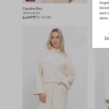
Angeb
klicks
Caroline Biss
Indian B
Jeansjacke
Jeansjac
auch a
€ 249,99
€ 124,99
€ 72,99
deine
Ei