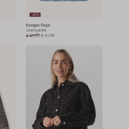
-40%
Konges Slojd
Jeansjacke
€ 69,99
€ 41,99