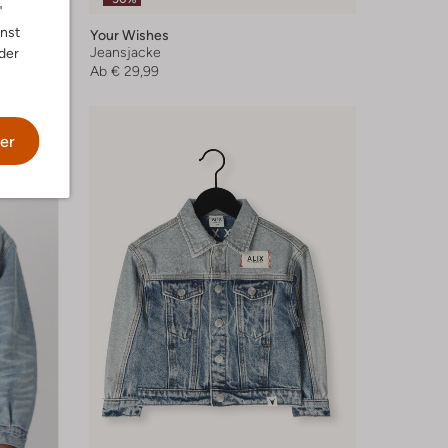
"
nnst
Your Wishes
Jeansjacke
der
Ab
€ 29,99
er