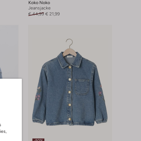
Koko Noko
Jeansjacke
€ 44,99
€ 21,99
s
ies,
-50%