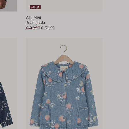
-40%
Alix Mini
Jeansjacke
€ 99,99
€ 59,99