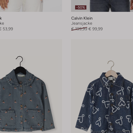
-50%
k
Calvin Klein
ke
Jeansjacke
€ 53,99
€ 199,99
€ 99,99