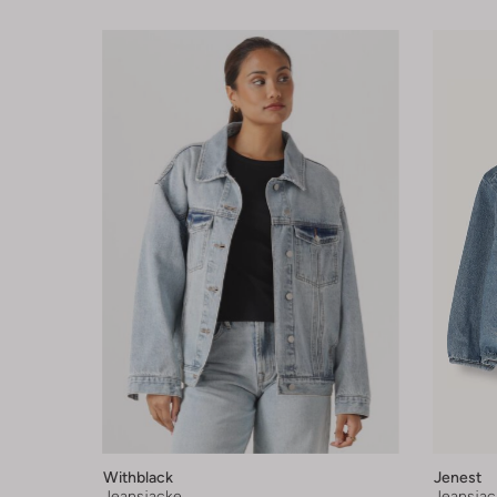
Withblack
Jenest
Jeansjacke
Jeansjac