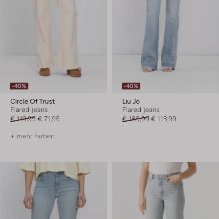
-40%
-40%
Circle Of Trust
Liu Jo
Flared jeans
Flared jeans
€ 119,99
€ 71,99
€ 189,99
€ 113,99
+ mehr farben