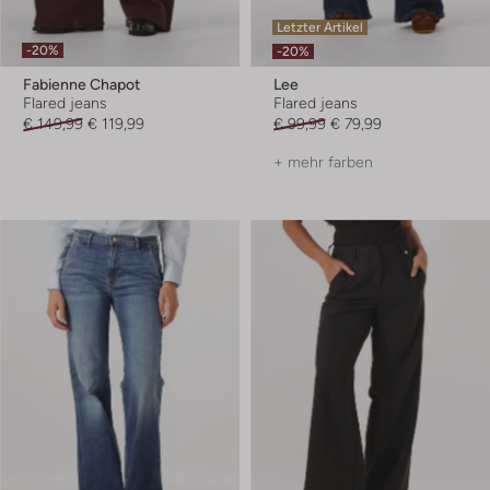
Letzter Artikel
-20%
-20%
Fabienne Chapot
Lee
Flared jeans
Flared jeans
€ 149,99
€ 119,99
€ 99,99
€ 79,99
+ mehr farben