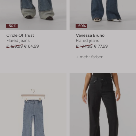
-50%
-60%
Circle Of Trust
Vanessa Bruno
Flared jeans
Flared jeans
€ 129,99
€ 64,99
€ 194,99
€ 77,99
+ mehr farben