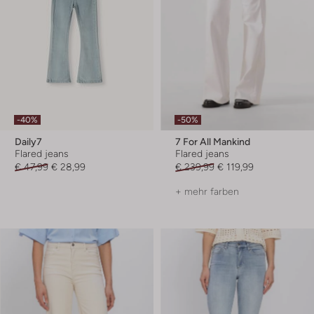
-40%
-50%
Daily7
7 For All Mankind
Flared jeans
Flared jeans
€ 47,99
€ 28,99
€ 239,99
€ 119,99
+ mehr farben