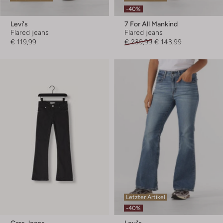
-40%
Levi's
7 For All Mankind
Flared jeans
Flared jeans
€ 119,99
€ 239,99
€ 143,99
Letzter Artikel
-40%