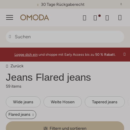
30 Tage Rückgaberecht
Menü
Logge dich ein
und shoppe mit Early Access bis zu
50 % Rabatt.
Zurück
Jeans Flared jeans
59 items
Wide jeans
Weite Hosen
Tapered jeans
Flared jeans
Filtern und sortieren