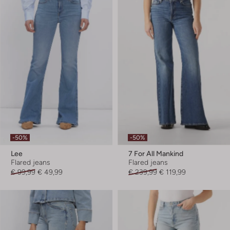
-50%
-50%
Lee
7 For All Mankind
Flared jeans
Flared jeans
€ 99,99
€ 49,99
€ 239,99
€ 119,99