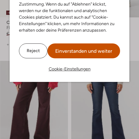
Zustimmung. Wenn du auf "Ablehnen" klickst,
werden nur die funktionalen und analytischen
-60%
-30%
Cookies platziert. Du kannst auch auf "Cookie-
Cars Jeans
Circle Of Trust
Einstellungen" klicken, um mehr Informationen zu
Flared jeans
Flared jeans
erhalten oder deine Präferenzen anzupassen.
€ 39,99
€ 15,99
€ 119,99
€ 83,99
+ mehr farben
+ mehr farben
Einverstanden und weiter
Reject
Cookie-Einstellungen