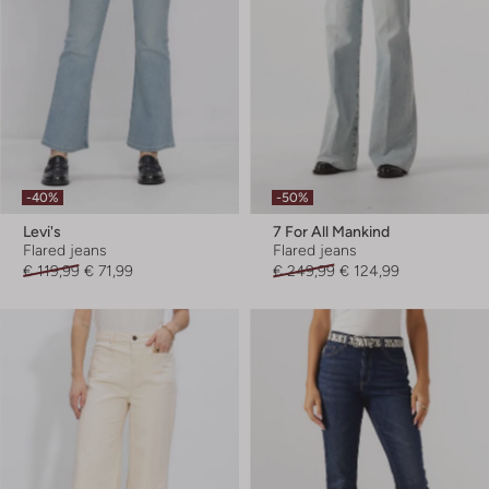
-40%
-50%
Levi's
7 For All Mankind
Flared jeans
Flared jeans
€ 119,99
€ 71,99
€ 249,99
€ 124,99