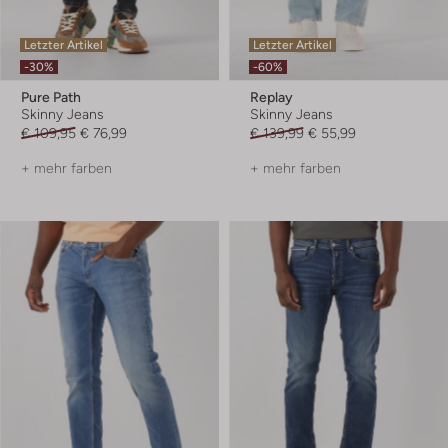
Letzter Artikel
Letzter Artikel
-30%
-60%
Pure Path
Replay
Skinny Jeans
Skinny Jeans
€ 109,95
€ 76,99
€ 139,99
€ 55,99
+ mehr farben
+ mehr farben