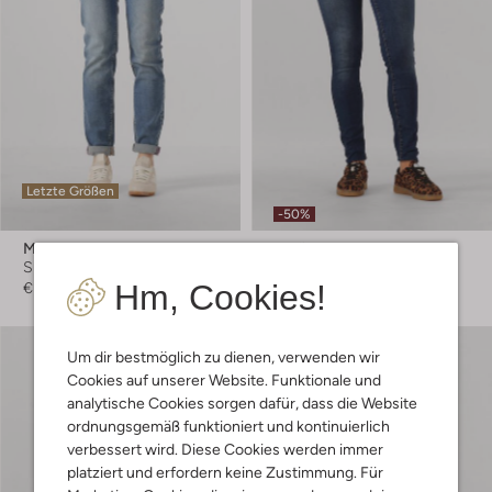
Letzte Größen
-50%
Mos Mosh
Levi's
Skinny Jeans
Skinny Jeans
Hm, Cookies!
€ 139,99
€ 119,99
€ 59,99
Um dir bestmöglich zu dienen, verwenden wir
Cookies auf unserer Website. Funktionale und
analytische Cookies sorgen dafür, dass die Website
ordnungsgemäß funktioniert und kontinuierlich
verbessert wird. Diese Cookies werden immer
platziert und erfordern keine Zustimmung. Für