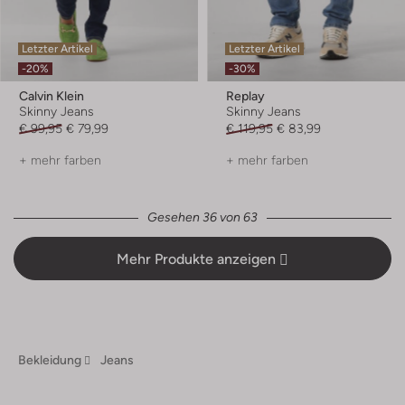
Letzter Artikel
Letzter Artikel
-20%
-30%
Calvin Klein
Replay
Skinny Jeans
Skinny Jeans
€ 99,95
€ 79,99
€ 119,95
€ 83,99
+ mehr farben
+ mehr farben
Gesehen 36 von 63
Mehr Produkte anzeigen
Bekleidung
Jeans