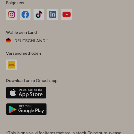
Folge uns
Omoda
Omoda
Omoda
Omoda
Omoda
Wähle dein Land
Instagram
Facebook
TikTok
LinkedIn
YouTube
DEUTSCHLAND
Wähle
Versandmethoden
dein
Schließ
Land
Nederland
België
(Nederlands)
Download onze Omoda app
Belgique
(Français)
Deutschland
*This is only valid for items that are in stock. To be sure, please