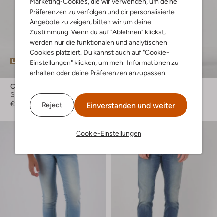
Marketing-Cookies, die wir verwenden, um deine
Präferenzen zu verfolgen und dir personalisierte
Angebote zu zeigen, bitten wir um deine
Zustimmung. Wenn du auf "Ablehnen" klickst,
werden nur die funktionalen und analytischen
Cookies platziert. Du kannst auch auf "Cookie-
Letzter Artikel
Letzter Artikel
Einstellungen" klicken, um mehr Informationen zu
-40%
erhalten oder deine Präferenzen anzupassen.
Calvin Klein
Tommy Hilfiger
Skinny Jeans
Skinny Jeans
€ 99,99
€ 129,99
€ 77,99
Einverstanden und weiter
Reject
Cookie-Einstellungen