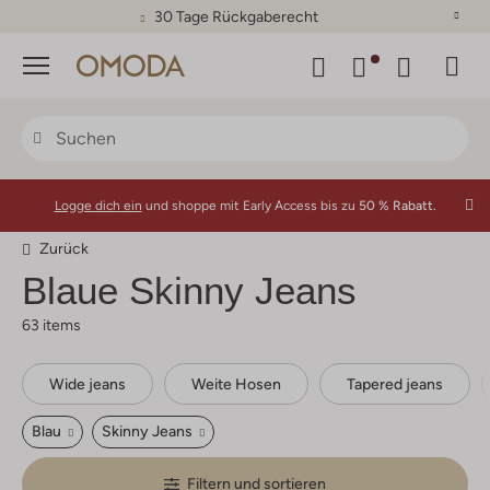
30 Tage Rückgaberecht
Menü
Logge dich ein
und shoppe mit Early Access bis zu
50 % Rabatt.
Zurück
Blaue Skinny Jeans
63 items
Wide jeans
Weite Hosen
Tapered jeans
Blau
Skinny Jeans
Filtern und sortieren