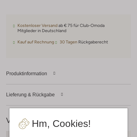
Kostenloser Versand
ab € 75 für Club-Omoda
Mitglieder in Deutschland
Kauf auf Rechnung
30 Tagen
Rückgaberecht
Produktinformation
Lieferung & Rückgabe
Vervollständige deinen
Look
Hm, Cookies!