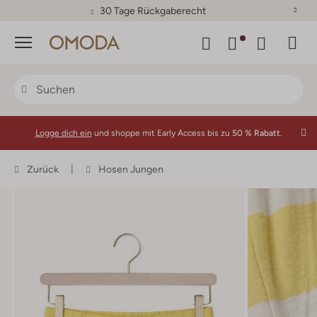
30 Tage Rückgaberecht
Menü
Logge dich ein
und shoppe mit Early Access bis zu
50 % Rabatt.
Zurück
Hosen Jungen