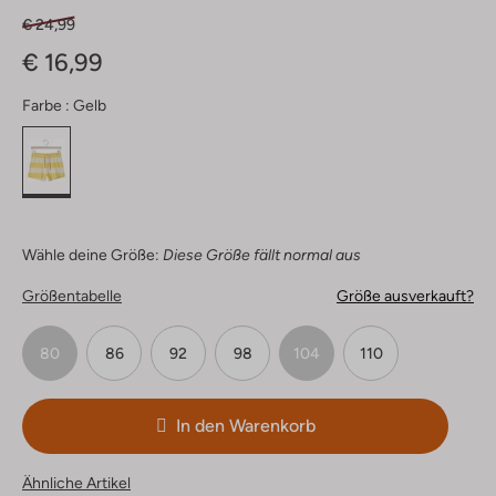
€ 24,99
€ 16,99
Farbe :
Gelb
Wähle deine Größe:
Diese Größe fällt normal aus
Größentabelle
Größe ausverkauft?
80
86
92
98
104
110
In den Warenkorb
Ähnliche Artikel