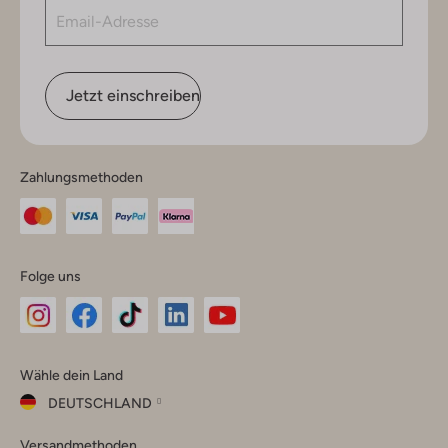
Jetzt einschreiben
Zahlungsmethoden
Folge uns
Omoda
Omoda
Omoda
Omoda
Omoda
Wähle dein Land
Instagram
Facebook
TikTok
LinkedIn
YouTube
DEUTSCHLAND
Wähle
Versandmethoden
dein