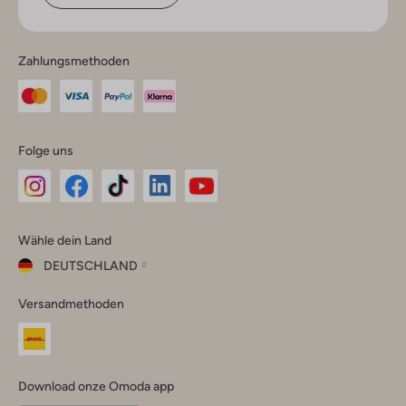
Zahlungsmethoden
Folge uns
Omoda
Omoda
Omoda
Omoda
Omoda
Wähle dein Land
Instagram
Facebook
TikTok
LinkedIn
YouTube
DEUTSCHLAND
Wähle
Versandmethoden
dein
Schließ
Land
Nederland
België
(Nederlands)
Download onze Omoda app
Belgique
(Français)