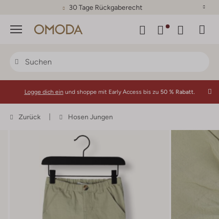
30 Tage Rückgaberecht
Menü
Logge dich ein
und shoppe mit Early Access bis zu
50 % Rabatt.
Zurück
Hosen Jungen