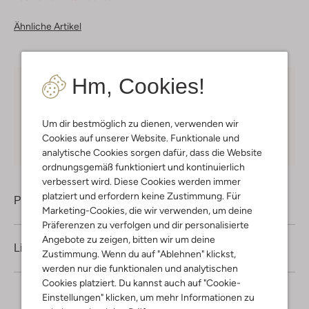
Ähnliche Artikel
Hm, Cookies!
Kostenloser Versand
ab € 75 für Club-Omoda
Mitglieder in Deutschland
Um dir bestmöglich zu dienen, verwenden wir
Kauf auf Rechnung
30 Tagen
Rückgaberecht
Cookies auf unserer Website. Funktionale und
analytische Cookies sorgen dafür, dass die Website
ordnungsgemäß funktioniert und kontinuierlich
verbessert wird. Diese Cookies werden immer
platziert und erfordern keine Zustimmung. Für
Produktinformation
Marketing-Cookies, die wir verwenden, um deine
Präferenzen zu verfolgen und dir personalisierte
Angebote zu zeigen, bitten wir um deine
Lieferung & Rückgabe
Zustimmung. Wenn du auf "Ablehnen" klickst,
werden nur die funktionalen und analytischen
Cookies platziert. Du kannst auch auf "Cookie-
Einstellungen" klicken, um mehr Informationen zu