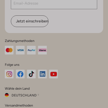
Jetzt einschreiben
Zahlungsmethoden
Folge uns
Omoda
Omoda
Omoda
Omoda
Omoda
Wähle dein Land
Instagram
Facebook
TikTok
LinkedIn
YouTube
DEUTSCHLAND
Wähle
Versandmethoden
dein