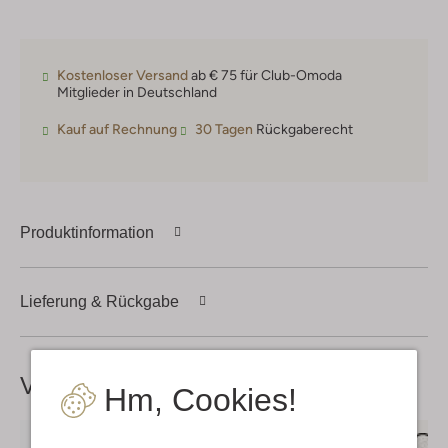
Kostenloser Versand
ab € 75 für Club-Omoda
Mitglieder in Deutschland
Kauf auf Rechnung
30 Tagen
Rückgaberecht
Produktinformation
Lieferung & Rückgabe
Vervollständige deinen
Look
Hm, Cookies!