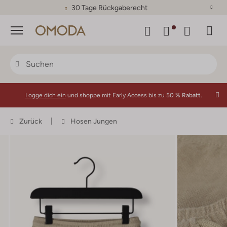
30 Tage Rückgaberecht
Menü
Logge dich ein
und shoppe mit Early Access bis zu
50 % Rabatt.
Zurück
Hosen Jungen