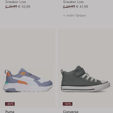
Sneaker Low
Sneaker Low
€ 79,99
€ 55,99
€ 69,99
€ 41,99
+ mehr farben
-40%
-50%
Puma
Converse