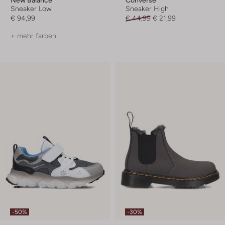
New Balance
Converse
Sneaker Low
Sneaker High
€ 94,99
€ 44,99
€ 21,99
+ mehr farben
-50%
-30%