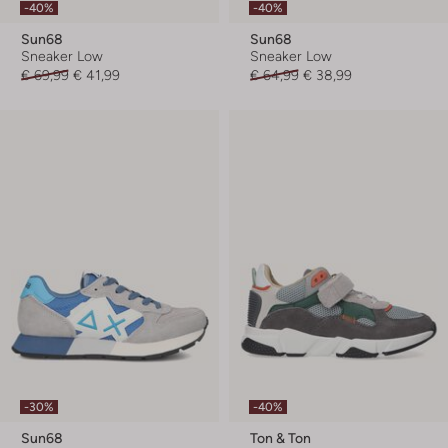
-40%
-40%
Sun68
Sun68
Sneaker Low
Sneaker Low
€ 69,99
€ 41,99
€ 64,99
€ 38,99
-30%
-40%
Sun68
Ton & Ton