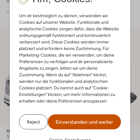
Ab
€ 59,99
€ 29,95
+ mehr farben
+ mehr farben
Um dir bestmöglich zu dienen, verwenden wir
Cookies auf unserer Website. Funktionale und
analytische Cookies sorgen dafür, dass die Website
ordnungsgemäß funktioniert und kontinuierlich
verbessert wird. Diese Cookies werden immer
platziert und erfordern keine Zustimmung. Für
Marketing-Cookies, die wir verwenden, um deine
Präferenzen zu verfolgen und dir personalisierte
Angebote zu zeigen, bitten wir um deine
Zustimmung. Wenn du auf "Ablehnen" klickst,
werden nur die funktionalen und analytischen
Cookies platziert. Du kannst auch auf "Cookie-
Einstellungen" klicken, um mehr Informationen zu
erhalten oder deine Präferenzen anzupassen.
Einverstanden und weiter
-50%
Reject
New Balance
Cruyff Junior
Sneaker Low
Sneaker Low