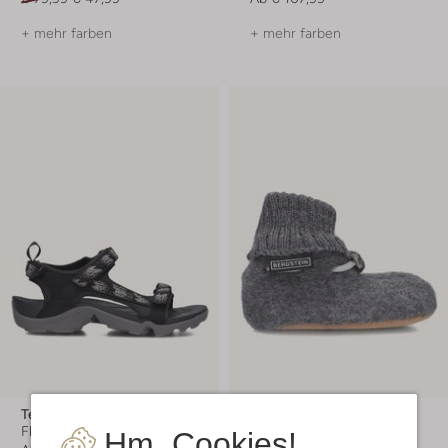
+ mehr farben
+ mehr farben
Teva
Bergstein
Flache Sandalen
Hausschuhe
Hm, Cookies!