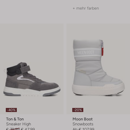
+ mehr farben
-40%
-20%
Ton & Ton
Moon Boot
Sneaker High
Snowboots
€ 79,99
€ 47,99
Ab
€ 107,99