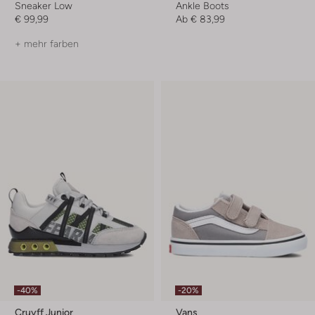
Sneaker Low
Ankle Boots
€ 99,99
Ab
€ 83,99
+ mehr farben
-40%
-20%
Cruyff Junior
Vans