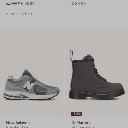
€ 74,99
€ 36,99
€ 84,99
+ mehr farben
-30%
New Balance
Dr Martens
Sneaker Low
Schnürboots