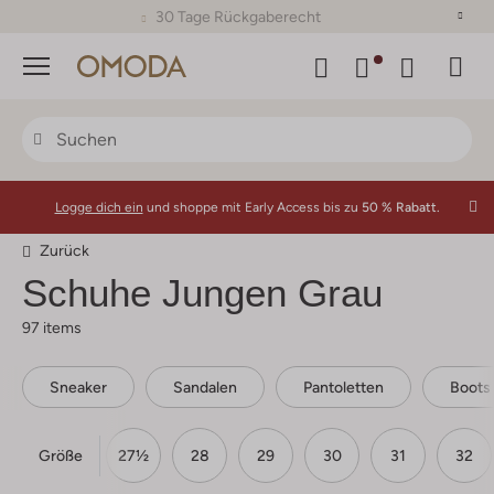
30 Tage Rückgaberecht
Menü
Logge dich ein
und shoppe mit Early Access bis zu
50 % Rabatt.
Zurück
Schuhe Jungen Grau
97 items
Sneaker
Sandalen
Pantoletten
Boots
Größe
26
27
27½
28
29
30
31
32