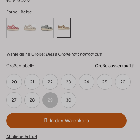
Farbe :
Beige
Wähle deine Größe:
Diese Größe fällt normal aus
Größentabelle
Größe ausverkauft?
20
21
22
23
24
25
26
27
28
29
30
In den Warenkorb
Ähnliche Artikel