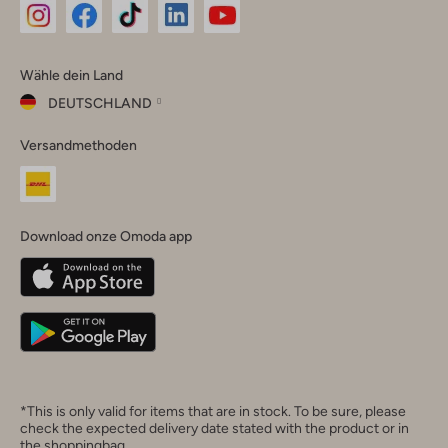
Omoda
Omoda
Omoda
Omoda
Omoda
Wähle dein Land
Instagram
Facebook
TikTok
LinkedIn
YouTube
DEUTSCHLAND
Wähle
Versandmethoden
dein
Schließ
Land
Nederland
België
(Nederlands)
Download onze Omoda app
Belgique
(Français)
Deutschland
*This is only valid for items that are in stock. To be sure, please
check the expected delivery date stated with the product or in
the shoppingbag.