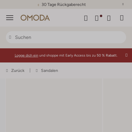
30 Tage Rückgaberecht
Menü
Logge dich ein
und shoppe mit Early Access bis zu
50 % Rabatt.
Zurück
Sandalen