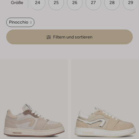
Größe
23
24
25
26
27
28
29
Pinocchio
Filtern und sortieren