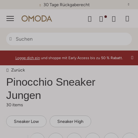
30 Tage Rückgaberecht
Menü
Logge dich ein
und shoppe mit Early Access bis zu
50 % Rabatt.
Zurück
Pinocchio
Sneaker
Jungen
30 items
Sneaker Low
Sneaker High