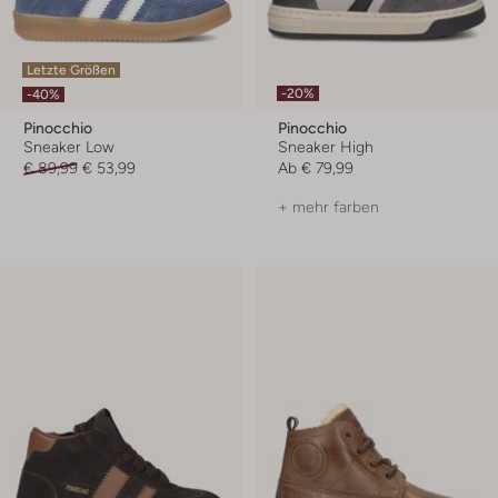
Letzte Größen
-20%
-40%
Pinocchio
Pinocchio
Sneaker Low
Sneaker High
€ 89,99
€ 53,99
Ab
€ 79,99
+ mehr farben