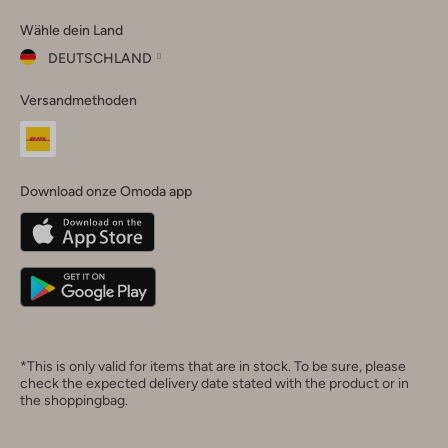
Omoda
Omoda
Omoda
Omoda
Omoda
Wähle dein Land
Instagram
Facebook
TikTok
LinkedIn
YouTube
DEUTSCHLAND
Wähle
Versandmethoden
dein
Schließ
Land
Nederland
België
(Nederlands)
Download onze Omoda app
Belgique
(Français)
Deutschland
*This is only valid for items that are in stock. To be sure, please
check the expected delivery date stated with the product or in
the shoppingbag.