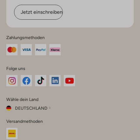
Jetzt einschreiben
Zahlungsmethoden
Folge uns
Omoda
Omoda
Omoda
Omoda
Omoda
Wähle dein Land
Instagram
Facebook
TikTok
LinkedIn
YouTube
DEUTSCHLAND
Wähle
Versandmethoden
dein
Schließ
Land
Nederland