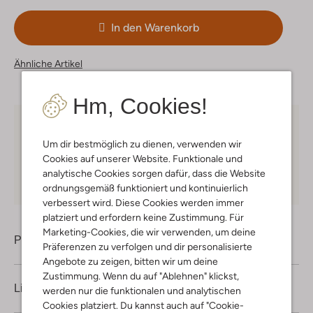
In den Warenkorb
Ähnliche Artikel
Hm, Cookies!
Kostenloser Versand
ab € 75 für Club-Omoda
Mitglieder in Deutschland
Um dir bestmöglich zu dienen, verwenden wir
Cookies auf unserer Website. Funktionale und
Kauf auf Rechnung
30 Tagen
Rückgaberecht
analytische Cookies sorgen dafür, dass die Website
ordnungsgemäß funktioniert und kontinuierlich
verbessert wird. Diese Cookies werden immer
platziert und erfordern keine Zustimmung. Für
Marketing-Cookies, die wir verwenden, um deine
Produktinformation
Präferenzen zu verfolgen und dir personalisierte
Angebote zu zeigen, bitten wir um deine
Zustimmung. Wenn du auf "Ablehnen" klickst,
Lieferung & Rückgabe
werden nur die funktionalen und analytischen
Cookies platziert. Du kannst auch auf "Cookie-