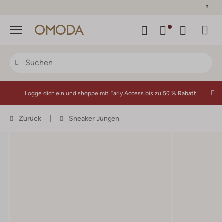
30 Tage Rückgaberecht
Menü
Logge dich ein
und shoppe mit Early Access bis zu
50 % Rabatt.
Zurück
Sneaker Jungen