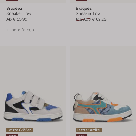
Braqeez
Braqeez
Sneaker Low
Sneaker Low
Ab
€ 55,99
€ 89,95
€ 62,99
+ mehr farben
Letzte Größen
Letzter Artikel