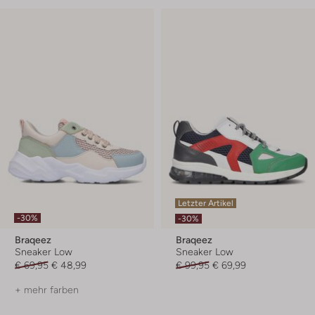
Letzter Artikel
-30%
-30%
Braqeez
Braqeez
Sneaker Low
Sneaker Low
€ 69,95
€ 48,99
€ 99,95
€ 69,99
+ mehr farben