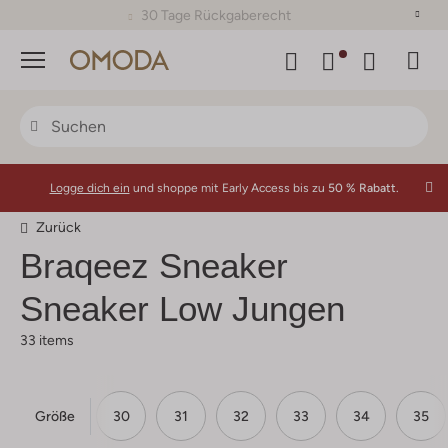
30 Tage Rückgaberecht
Menü
Logge dich ein
und shoppe mit Early Access bis zu
50 % Rabatt.
Zurück
Braqeez
Sneaker
Sneaker Low Jungen
33 items
Größe
28
29
30
31
32
33
34
35