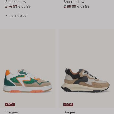
Sneaker Low
Sneaker Low
€ 79,99
€ 55,99
€ 89,99
€ 62,99
+ mehr farben
-30%
-30%
Braqeez
Braqeez