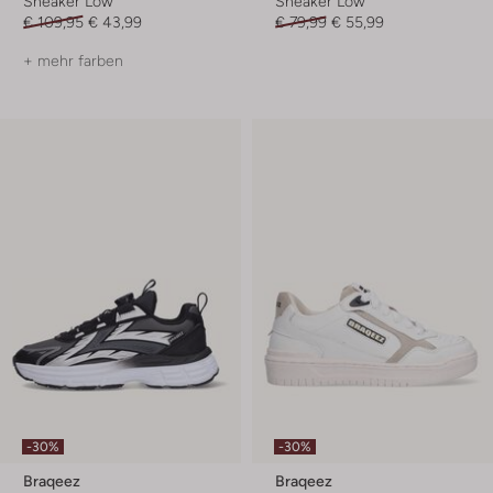
Sneaker Low
Sneaker Low
€ 109,95
€ 43,99
€ 79,99
€ 55,99
+ mehr farben
-30%
-30%
Braqeez
Braqeez