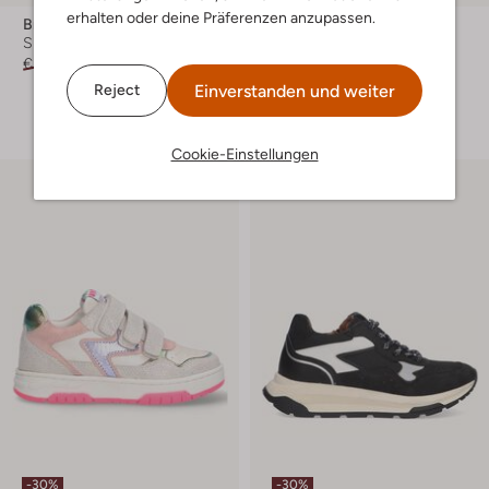
erhalten oder deine Präferenzen anzupassen.
Braqeez
Braqeez
Sneaker Low
Sneaker Low
€ 89,99
€ 62,99
€ 79,95
€ 55,99
Einverstanden und weiter
Reject
+ mehr farben
Cookie-Einstellungen
-30%
-30%