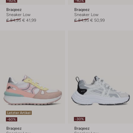
-50%
-40%
Braqeez
Braqeez
Sneaker Low
Sneaker Low
€ 84,95
€ 41,99
€ 84,95
€ 50,99
Letzter Artikel
-30%
-60%
Braqeez
Braqeez