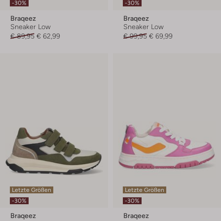
-30%
-30%
Braqeez
Braqeez
Sneaker Low
Sneaker Low
€ 89,95
€ 62,99
€ 99,95
€ 69,99
Letzte Größen
Letzte Größen
-30%
-30%
Braqeez
Braqeez