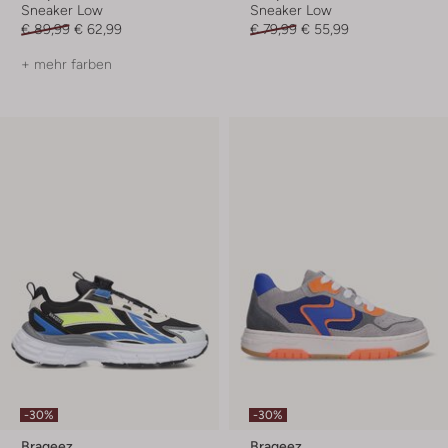
Sneaker Low
Sneaker Low
€ 89,99
€ 62,99
€ 79,99
€ 55,99
+ mehr farben
-30%
-30%
Braqeez
Braqeez