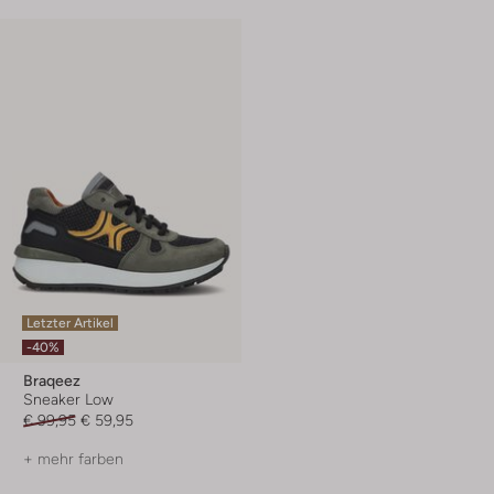
Letzter Artikel
-40%
Braqeez
Sneaker Low
€ 99,95
€ 59,95
+ mehr farben