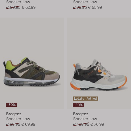
Sneaker Low
Sneaker Low
€ 89,95
€ 62,99
€ 79,95
€ 55,99
Letzter Artikel
-30%
-30%
Braqeez
Braqeez
Sneaker Low
Sneaker Low
€ 99,95
€ 69,99
€ 109,95
€ 76,99