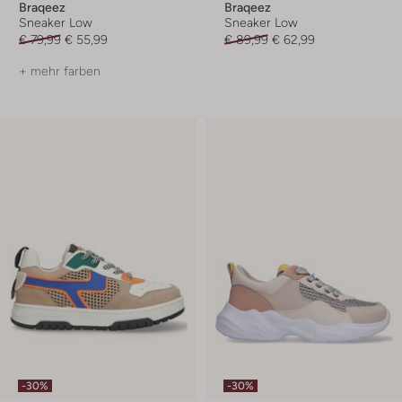
Braqeez
Braqeez
Sneaker Low
Sneaker Low
€ 79,99
€ 55,99
€ 89,99
€ 62,99
+ mehr farben
-30%
-30%