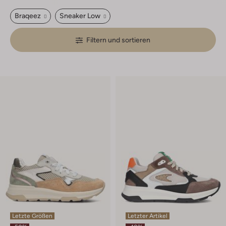
Braqeez
Sneaker Low
Filtern und sortieren
Letzte Größen
Letzter Artikel