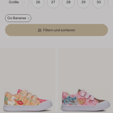
Größe
24
25
26
27
28
29
30
Go Bananas
Filtern und sortieren