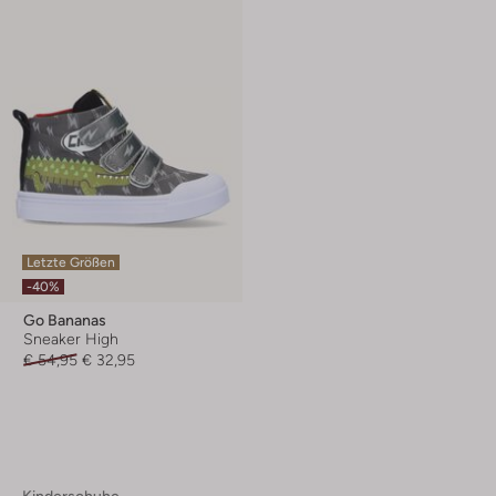
Letzte Größen
-40%
Go Bananas
Sneaker High
€ 54,95
€ 32,95
Kinderschuhe