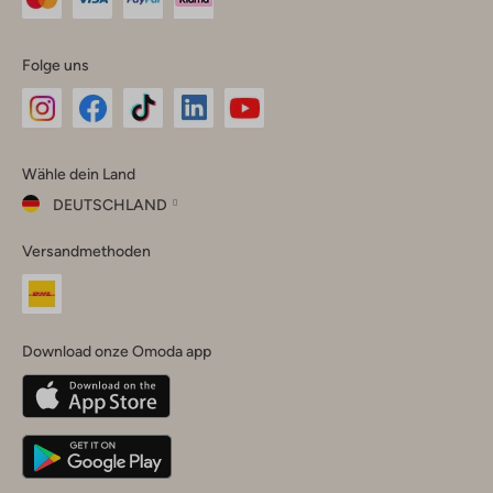
Folge uns
Omoda
Omoda
Omoda
Omoda
Omoda
Wähle dein Land
Instagram
Facebook
TikTok
LinkedIn
YouTube
DEUTSCHLAND
Wähle
Versandmethoden
dein
Schließ
Land
Nederland
België
(Nederlands)
Download onze Omoda app
Belgique
(Français)
Deutschland