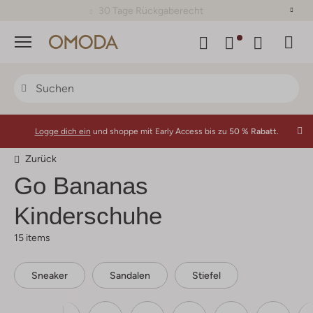
30 Tage Rückgaberecht
Menü
Logge dich ein
und shoppe mit Early Access bis zu
50 % Rabatt.
Zurück
Go Bananas
Kinderschuhe
15 items
Sneaker
Sandalen
Stiefel