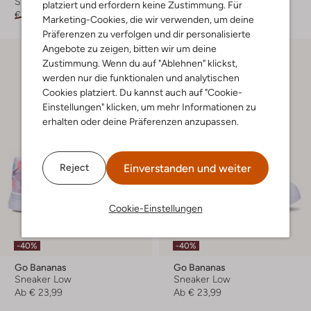
Sneaker Low
Sandalen
platziert und erfordern keine Zustimmung. Für
€ 59,99
€ 35,99
€ 19,95
€ 9,99
Marketing-Cookies, die wir verwenden, um deine
Präferenzen zu verfolgen und dir personalisierte
Angebote zu zeigen, bitten wir um deine
Zustimmung. Wenn du auf "Ablehnen" klickst,
werden nur die funktionalen und analytischen
Cookies platziert. Du kannst auch auf "Cookie-
Einstellungen" klicken, um mehr Informationen zu
erhalten oder deine Präferenzen anzupassen.
Einverstanden und weiter
Reject
Cookie-Einstellungen
-40%
-40%
Go Bananas
Go Bananas
Sneaker Low
Sneaker Low
Ab
€ 23,99
Ab
€ 23,99