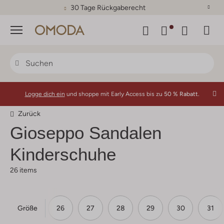
30 Tage Rückgaberecht
Menü
Logge dich ein
und shoppe mit Early Access bis zu
50 % Rabatt.
Zurück
Gioseppo
Sandalen
Kinderschuhe
26 items
Größe
24
25
26
27
28
29
30
31