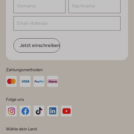
Jetzt einschreiben
Zahlungsmethoden
Folge uns
Omoda
Omoda
Omoda
Omoda
Omoda
Wähle dein Land
Instagram
Facebook
TikTok
LinkedIn
YouTube