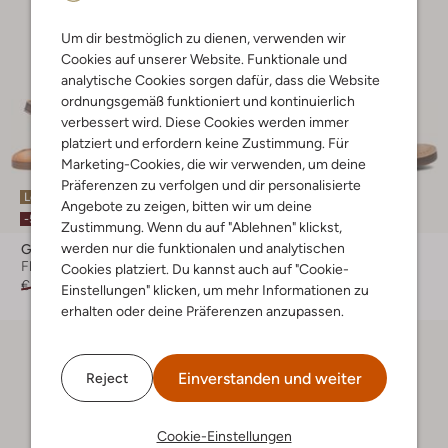
Um dir bestmöglich zu dienen, verwenden wir
Cookies auf unserer Website. Funktionale und
analytische Cookies sorgen dafür, dass die Website
ordnungsgemäß funktioniert und kontinuierlich
verbessert wird. Diese Cookies werden immer
platziert und erfordern keine Zustimmung. Für
Marketing-Cookies, die wir verwenden, um deine
Präferenzen zu verfolgen und dir personalisierte
Letzte Größen
Angebote zu zeigen, bitten wir um deine
-50%
-50%
Zustimmung. Wenn du auf "Ablehnen" klickst,
werden nur die funktionalen und analytischen
Gioseppo
Gioseppo
Flache Sandalen
Sandalen
Cookies platziert. Du kannst auch auf "Cookie-
€ 59,95
€ 29,99
€ 54,95
€ 26,99
Einstellungen" klicken, um mehr Informationen zu
erhalten oder deine Präferenzen anzupassen.
Einverstanden und weiter
Reject
Cookie-Einstellungen