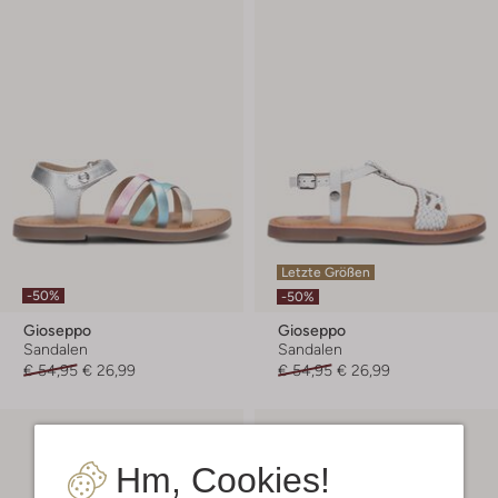
Letzte Größen
-50%
-50%
Gioseppo
Gioseppo
Sandalen
Sandalen
€ 54,95
€ 26,99
€ 54,95
€ 26,99
Hm, Cookies!