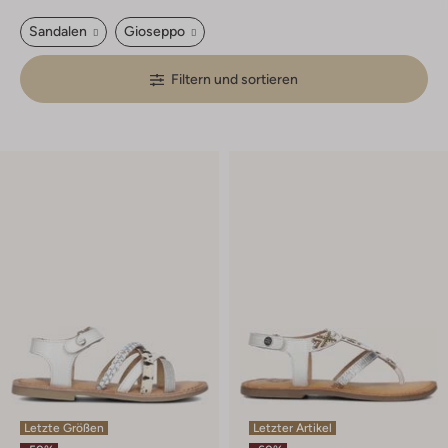
Sandalen
Gioseppo
Filtern und sortieren
Letzte Größen
Letzter Artikel