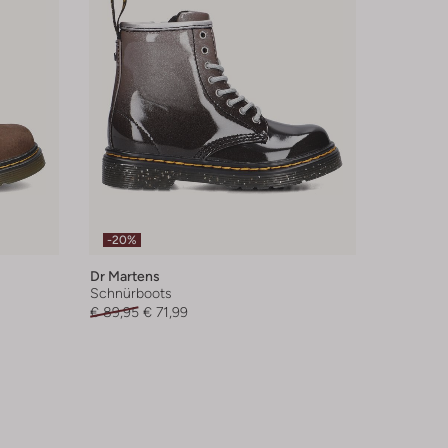
-20%
Dr Martens
Schnürboots
€ 89,95
€ 71,99