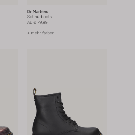
Dr Martens
Schnürboots
Ab
€ 79,99
+ mehr farben