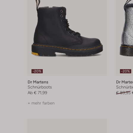
-20%
-20%
Dr Martens
Dr Marte
Schnürboots
Schnürb
Ab
€ 71,99
€ 89,95
+ mehr farben