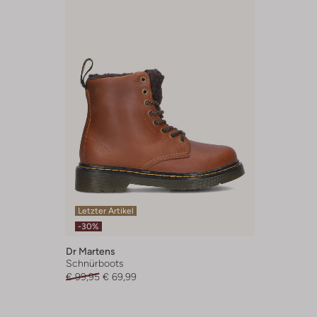
Letzter Artikel
-30%
Dr Martens
Schnürboots
€ 99,95
€ 69,99