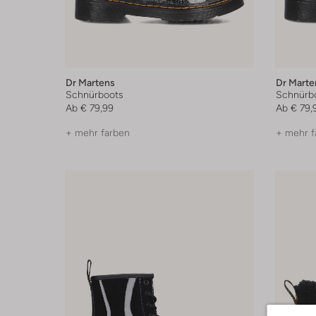
Dr Martens
Dr Marte
Schnürboots
Schnürb
Ab
€ 79,99
Ab
€ 79,
+ mehr farben
+ mehr f