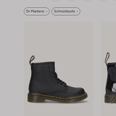
Dr Martens
Schnürboots