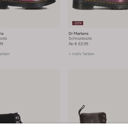
-20%
ns
Dr Martens
oots
Schnürboots
99
Ab
€ 63,99
arben
+ mehr farben