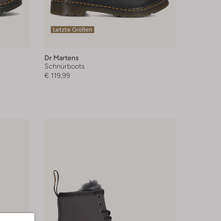
Letzte Größen
Dr Martens
Schnürboots
€ 119,99