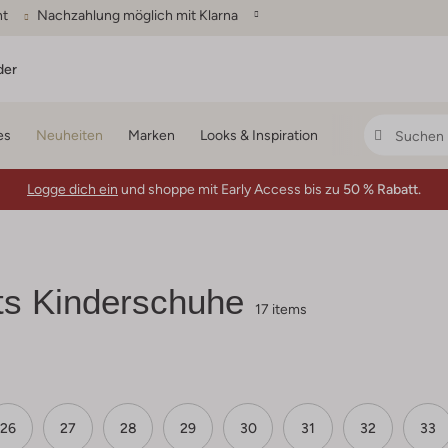
ht
Nachzahlung möglich mit Klarna
der
es
Neuheiten
Marken
Looks & Inspiration
Logge dich ein
und shoppe mit Early Access bis zu
50 % Rabatt.
s Kinderschuhe
17 items
26
27
28
29
30
31
32
33