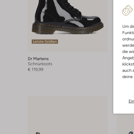
Um dir
Funkti
ordnun
Letzte Größen
werde
-30%
die wi
Angeb
Dr Martens
Dr Marte
Schnürboots
Schnürb
klicks
€ 119,99
Ab
€ 62,
auch a
deine
Ei