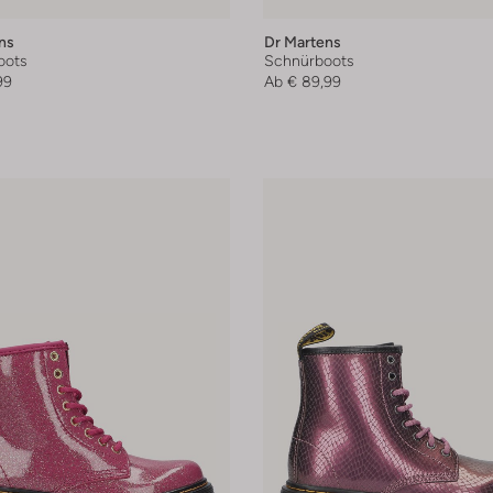
ns
Dr Martens
oots
Schnürboots
99
Ab
€ 89,99