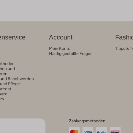
nservice
Account
Fashi
Mein Konto
Tipps & T
Häufig gestellte Fragen
ethoden
hen und
eren
 und Beschwerden
 und Pflege
srecht
hutz
um
Zahlungsmethoden