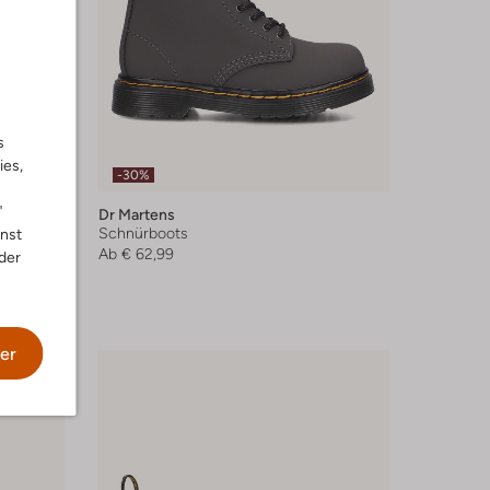
s
ies,
-30%
"
Dr Martens
Schnürboots
nnst
Ab
€ 62,99
der
er