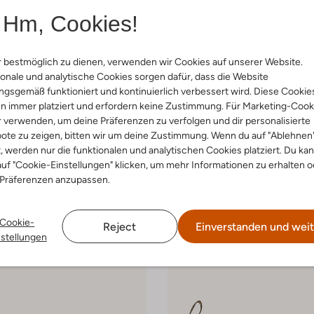
Hm, Cookies!
 bestmöglich zu dienen, verwenden wir Cookies auf unserer Website.
onale und analytische Cookies sorgen dafür, dass die Website
gsgemäß funktioniert und kontinuierlich verbessert wird. Diese Cookie
n immer platziert und erfordern keine Zustimmung. Für Marketing-Cook
-20%
r verwenden, um deine Präferenzen zu verfolgen und dir personalisierte
ote zu zeigen, bitten wir um deine Zustimmung. Wenn du auf "Ablehnen
ns
Dr Martens
oots
Schnürboots
t, werden nur die funktionalen und analytischen Cookies platziert. Du ka
99
Ab
€ 71,99
uf "Cookie-Einstellungen" klicken, um mehr Informationen zu erhalten o
 Präferenzen anzupassen.
+ mehr farben
Cookie-
Reject
Einverstanden und weit
nstellungen