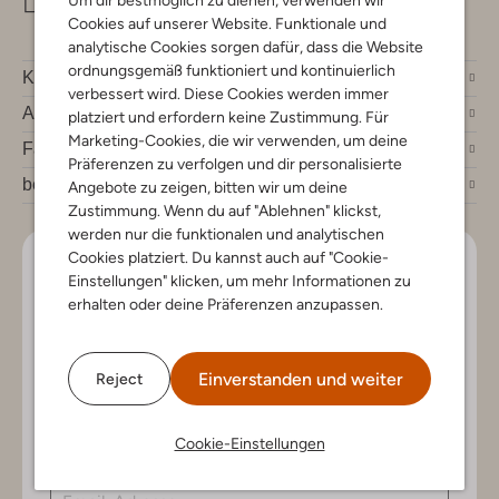
Um dir bestmöglich zu dienen, verwenden wir
info@omoda.de
Cookies auf unserer Website. Funktionale und
analytische Cookies sorgen dafür, dass die Website
ordnungsgemäß funktioniert und kontinuierlich
Kundenservice
verbessert wird. Diese Cookies werden immer
Account
platziert und erfordern keine Zustimmung. Für
Marketing-Cookies, die wir verwenden, um deine
Fashion News
Präferenzen zu verfolgen und dir personalisierte
bei Omoda
Angebote zu zeigen, bitten wir um deine
Zustimmung. Wenn du auf "Ablehnen" klickst,
werden nur die funktionalen und analytischen
Cookies platziert. Du kannst auch auf "Cookie-
Lass uns in Kontakt bleiben
Einstellungen" klicken, um mehr Informationen zu
erhalten oder deine Präferenzen anzupassen.
Bleib auf dem Laufenden mit den neuesten Artikeln und
exklusiven Angeboten, nur für dich. Abonniere den
Newsletter und gewinne einen Einkaufsgutschein im
Einverstanden und weiter
Reject
Wert von €150.
Cookie-Einstellungen