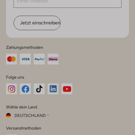
Jetzt einschreiben
Zahlungsmethoden
Folge uns
Omoda
Omoda
Omoda
Omoda
Omoda
Wähle dein Land
Instagram
Facebook
TikTok
LinkedIn
YouTube
DEUTSCHLAND
Wähle
Versandmethoden
dein
Schließ
Land