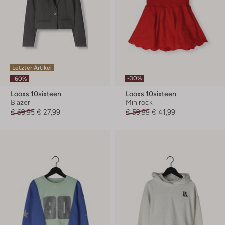
Letzter Artikel
-30%
-60%
Looxs 10sixteen
Looxs 10sixteen
Blazer
Minirock
€ 69,95
€ 27,99
€ 59,99
€ 41,99