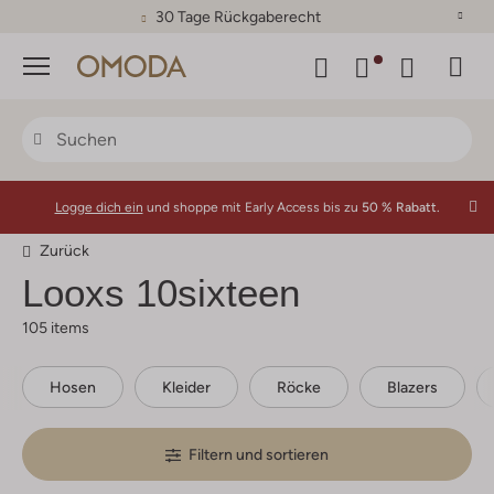
30 Tage Rückgaberecht
Menü
Logge dich ein
und shoppe mit Early Access bis zu
50 % Rabatt.
Zurück
Looxs 10sixteen
105 items
Hosen
Kleider
Röcke
Blazers
Filtern und sortieren