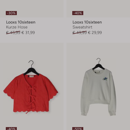
-30%
-40%
Looxs 10sixteen
Looxs 10sixteen
Kurze Hose
Sweatshirt
€ 45,99
€ 31,99
€ 49,99
€ 29,99
-40%
-50%