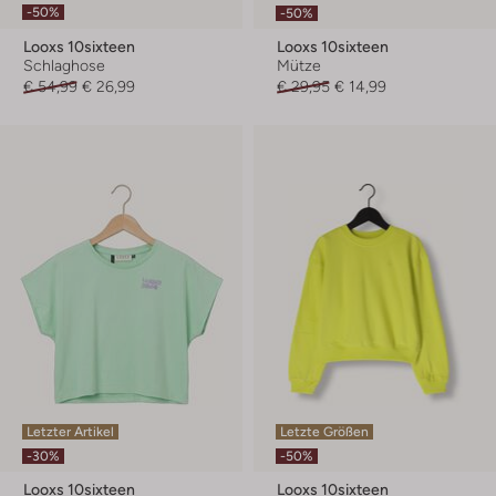
-50%
-50%
Looxs 10sixteen
Looxs 10sixteen
Schlaghose
Mütze
€ 54,99
€ 26,99
€ 29,95
€ 14,99
Letzter Artikel
Letzte Größen
-30%
-50%
Looxs 10sixteen
Looxs 10sixteen