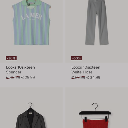
-30%
-50%
Looxs 10sixteen
Looxs 10sixteen
Spencer
Weite Hose
€ 42,99
€ 29,99
€ 69,99
€ 34,99