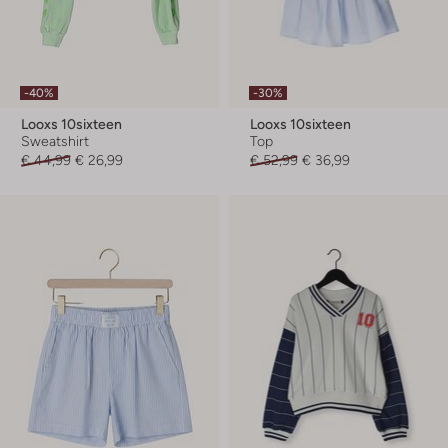
-40%
-30%
Looxs 10sixteen
Looxs 10sixteen
Sweatshirt
Top
€ 44,99
€ 26,99
€ 52,99
€ 36,99