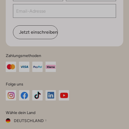
Jetzt einschreiben
Zahlungsmethoden
Folge uns
Omoda
Omoda
Omoda
Omoda
Omoda
Wähle dein Land
Instagram
Facebook
TikTok
LinkedIn
YouTube
DEUTSCHLAND
Wähle