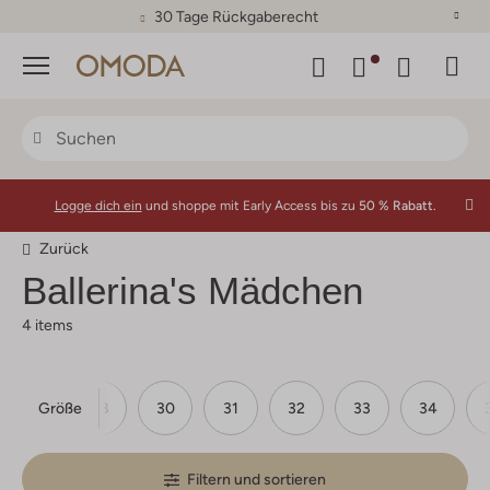
30 Tage Rückgaberecht
Menü
Logge dich ein
und shoppe mit Early Access bis zu
50 % Rabatt.
Zurück
Ballerina's Mädchen
4 items
Größe
28
30
31
32
33
34
Filtern und sortieren