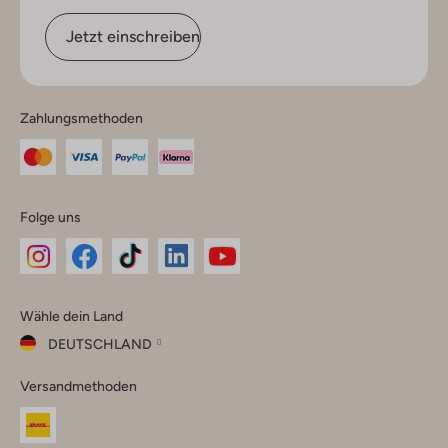
Jetzt einschreiben
Zahlungsmethoden
Folge uns
Omoda
Omoda
Omoda
Omoda
Omoda
Wähle dein Land
Instagram
Facebook
TikTok
LinkedIn
YouTube
DEUTSCHLAND
Wähle
Versandmethoden
dein
Schließ
Land
Nederland