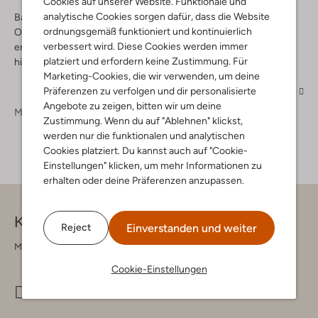
Cookies auf unserer Website. Funktionale und
analytische Cookies sorgen dafür, dass die Website
Ballerinas für Mädchen zeichnen sich durch eine mädchenhafte
ordnungsgemäß funktioniert und kontinuierlich
Optik aus, die durch verspielte Verzierungen und bunte Farben
verbessert wird. Diese Cookies werden immer
erzeugt wird. Wenn Du nach solchen Modellen suchst, wirst Du
platziert und erfordern keine Zustimmung. Für
hier Deinen Favoriten ganz sicher schnell finden können.
Marketing-Cookies, die wir verwenden, um deine
Präferenzen zu verfolgen und dir personalisierte
Mehr
Angebote zu zeigen, bitten wir um deine
Mädchen
Schuhe
Ballerinas
Zustimmung. Wenn du auf "Ablehnen" klickst,
werden nur die funktionalen und analytischen
Cookies platziert. Du kannst auch auf "Cookie-
Einstellungen" klicken, um mehr Informationen zu
erhalten oder deine Präferenzen anzupassen.
Kontakt
Einverstanden und weiter
Reject
Montag - Freitag 09:00 - 17:00 uur
Cookie-Einstellungen
info@omoda.de