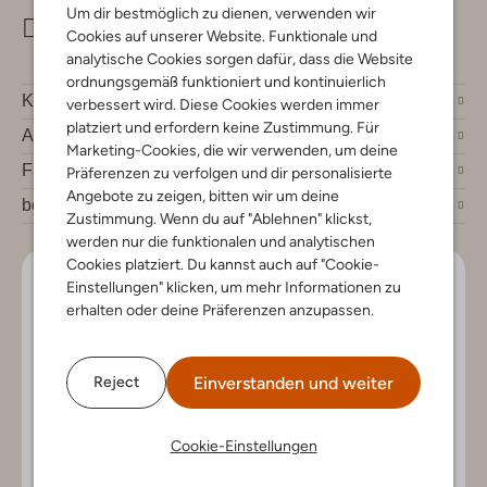
Um dir bestmöglich zu dienen, verwenden wir
info@omoda.de
Cookies auf unserer Website. Funktionale und
analytische Cookies sorgen dafür, dass die Website
ordnungsgemäß funktioniert und kontinuierlich
Kundenservice
verbessert wird. Diese Cookies werden immer
platziert und erfordern keine Zustimmung. Für
Account
Marketing-Cookies, die wir verwenden, um deine
Fashion News
Präferenzen zu verfolgen und dir personalisierte
Angebote zu zeigen, bitten wir um deine
bei Omoda
Zustimmung. Wenn du auf "Ablehnen" klickst,
werden nur die funktionalen und analytischen
Cookies platziert. Du kannst auch auf "Cookie-
Lass uns in Kontakt bleiben
Einstellungen" klicken, um mehr Informationen zu
erhalten oder deine Präferenzen anzupassen.
Bleib auf dem Laufenden mit den neuesten Artikeln und
exklusiven Angeboten, nur für dich. Abonniere den
Newsletter und gewinne einen Einkaufsgutschein im
Einverstanden und weiter
Reject
Wert von €150.
Cookie-Einstellungen