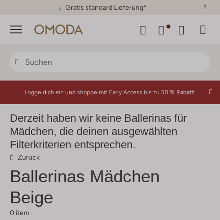
30 Tage Rückgaberecht
Menü
Logge dich ein
und shoppe mit Early Access bis zu
50 % Rabatt.
Derzeit haben wir keine Ballerinas für
Mädchen, die deinen ausgewählten
Filterkriterien entsprechen.
Zurück
Ballerinas Mädchen
Beige
0 item