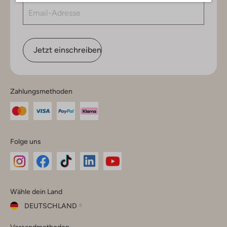
Jetzt einschreiben
Zahlungsmethoden
Folge uns
Omoda
Omoda
Omoda
Omoda
Omoda
Wähle dein Land
Instagram
Facebook
TikTok
LinkedIn
YouTube
DEUTSCHLAND
Wähle