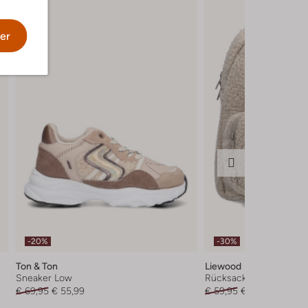
er
-20%
-30%
Ton & Ton
Liewood
Sneaker Low
Rücksacke
€ 69,95
€ 55,99
€ 59,95
€ 41,99