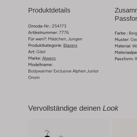
Produktdetails
Zusamm
Passfo
Omoda-Nr.:
254173
Artikelnummer:
7776
Farbe :
Bei
Für wen?:
Mädchen, Jungen
Muster:
Ge
Produktkategorie:
Blazers
Material:
Wo
Art:
Gilet
Materiaalp
Marke:
Alwero
Passform:
R
Modellname:
Bodywarmer Exclusive Alphen Junior
Onoin
Vervollständige deinen
Look