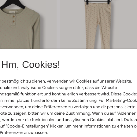
Hm, Cookies!
 bestmöglich zu dienen, verwenden wir Cookies auf unserer Website.
ikel
Letzter Artikel
onale und analytische Cookies sorgen dafür, dass die Website
-30%
gsgemäß funktioniert und kontinuierlich verbessert wird. Diese Cookie
n immer platziert und erfordern keine Zustimmung. Für Marketing-Cook
Lil' Atelier
r verwenden, um deine Präferenzen zu verfolgen und dir personalisierte
ts
Legging
ote zu zeigen, bitten wir um deine Zustimmung. Wenn du auf "Ablehnen
,95
€ 16,95
€ 11,95
t, werden nur die funktionalen und analytischen Cookies platziert. Du ka
uf "Cookie-Einstellungen" klicken, um mehr Informationen zu erhalten o
 Präferenzen anzupassen.