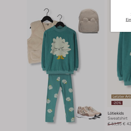
Ei
Letzter Art
-20%
Lötiekids
Sweatshirt
€ 53,95
€ 4