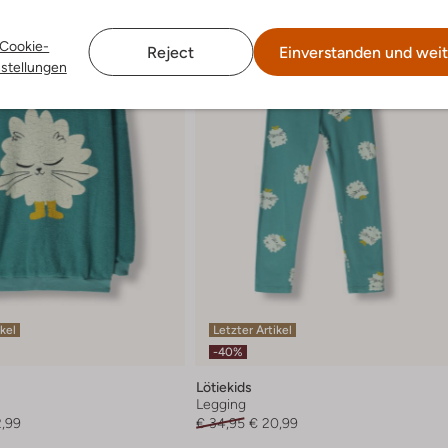
Cookie-
Reject
Einverstanden und weit
nstellungen
ikel
Letzter Artikel
-40%
Lötiekids
Legging
2,99
€ 34,95
€ 20,99