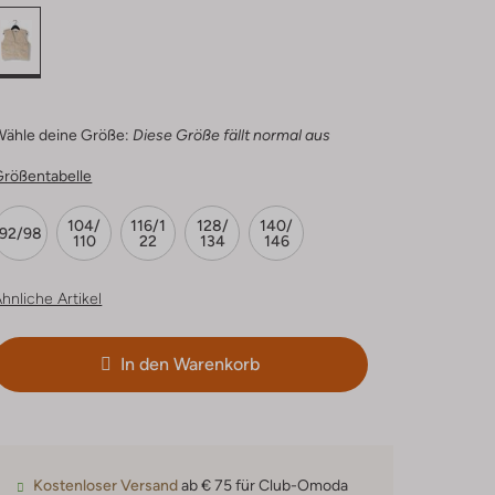
Wähle deine Größe:
Diese Größe fällt normal aus
Größentabelle
104/
116/1
128/
140/
92/98
110
22
134
146
hnliche Artikel
In den Warenkorb
Kostenloser Versand
ab € 75 für Club-Omoda