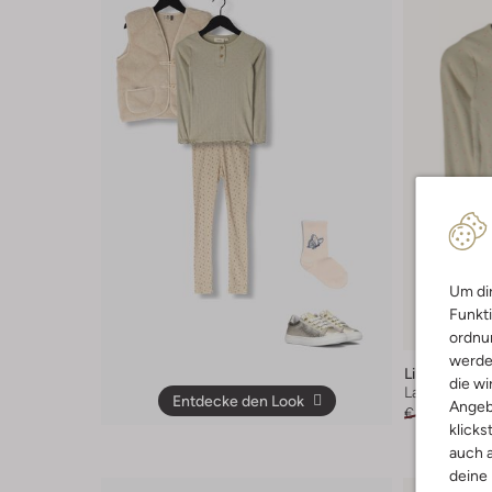
Um dir
Letzter Art
Funkti
-30%
ordnun
werde
Lil' Atelier
die wi
Langarmshir
Entdecke den Look
Angeb
€ 21,95
€ 14
klicks
auch a
deine