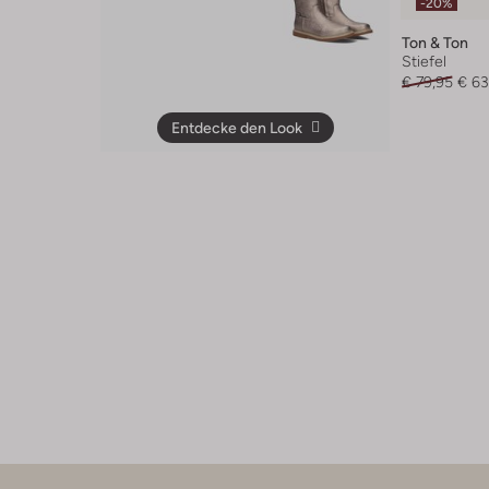
-20%
Ton & Ton
Stiefel
€ 79,95
€ 63
Entdecke den Look