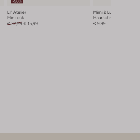
-50%
Lil' Atelier
Mimi & Lula
Minirock
Haarschmuck
€ 32,99
€ 15,99
€ 9,99