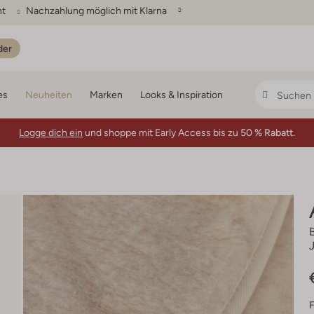
ht
Nachzahlung möglich mit Klarna
der
es
Neuheiten
Marken
Looks & Inspiration
Logge dich ein
und shoppe mit Early Access bis zu
50 % Rabatt.
F