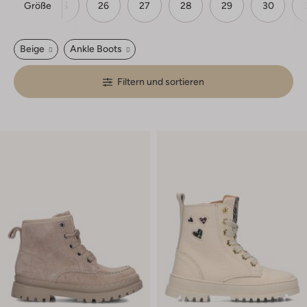
Größe
24
25
26
27
28
29
30
Beige
Ankle Boots
Filtern und sortieren