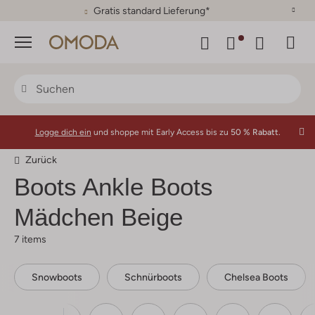
30 Tage Rückgaberecht
Menü
Logge dich ein
und shoppe mit Early Access bis zu
50 % Rabatt.
Zurück
Boots Ankle Boots
Mädchen Beige
7 items
Snowboots
Schnürboots
Chelsea Boots