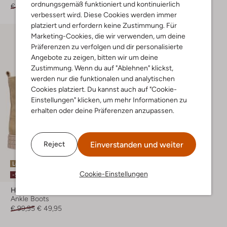
ordnungsgemäß funktioniert und kontinuierlich
€ 69,95
€ 48,99
€ 94,95
€ 56,95
verbessert wird. Diese Cookies werden immer
platziert und erfordern keine Zustimmung. Für
Marketing-Cookies, die wir verwenden, um deine
Präferenzen zu verfolgen und dir personalisierte
Angebote zu zeigen, bitten wir um deine
Zustimmung. Wenn du auf "Ablehnen" klickst,
werden nur die funktionalen und analytischen
Cookies platziert. Du kannst auch auf "Cookie-
Einstellungen" klicken, um mehr Informationen zu
erhalten oder deine Präferenzen anzupassen.
Einverstanden und weiter
Reject
Letzte Größen
Cookie-Einstellungen
-50%
Hip
Ankle Boots
€ 99,95
€ 49,95