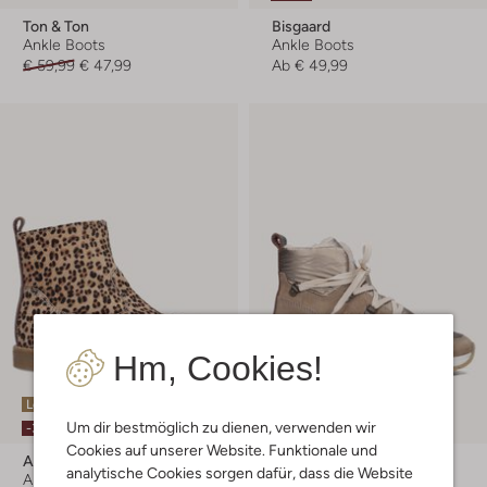
Ton & Ton
Bisgaard
Ankle Boots
Ankle Boots
€ 59,99
€ 47,99
Ab
€ 49,99
Hm, Cookies!
Letzte Größen
Letzter Artikel
Um dir bestmöglich zu dienen, verwenden wir
-30%
-40%
Cookies auf unserer Website. Funktionale und
Apples & Pears
Bullboxer
analytische Cookies sorgen dafür, dass die Website
Ankle Boots
Ankle Boots