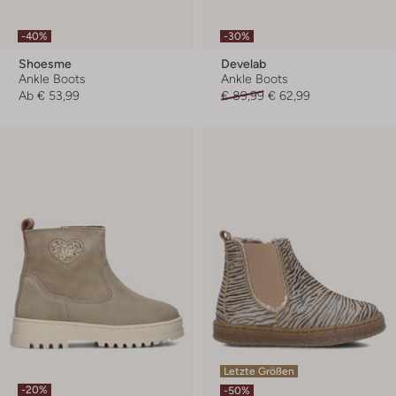
-40%
-30%
Shoesme
Develab
Ankle Boots
Ankle Boots
Ab
€ 53,99
€ 89,99
€ 62,99
Letzte Größen
-20%
-50%