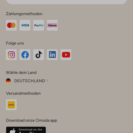
Zahlungsmethoden
Folge uns
Omoda
Omoda
Omoda
Omoda
Omoda
Wähle dein Land
Instagram
Facebook
TikTok
LinkedIn
YouTube
DEUTSCHLAND
Wähle
Versandmethoden
dein
Schließ
Land
Nederland
België
(Nederlands)
Download onze Omoda app
Belgique
(Français)