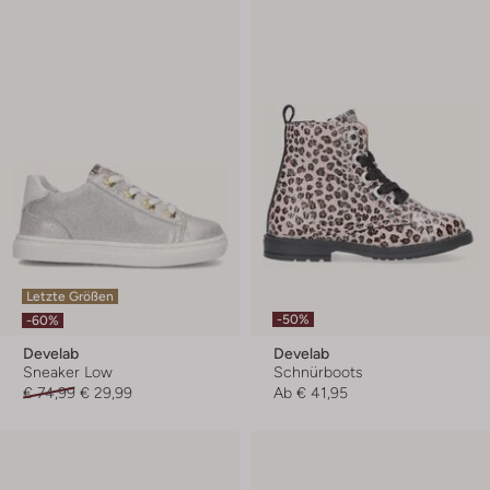
Letzte Größen
-50%
-60%
Develab
Develab
Sneaker Low
Schnürboots
€ 74,99
€ 29,99
Ab
€ 41,95