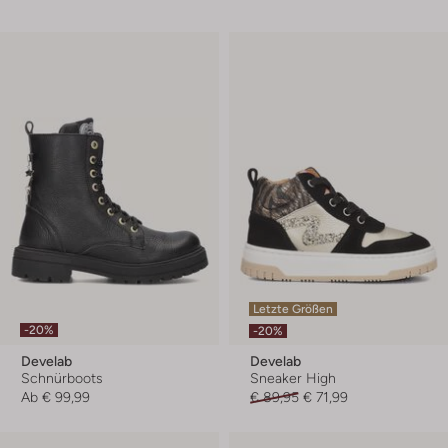
Letzte Größen
-20%
-20%
Develab
Develab
Schnürboots
Sneaker High
Ab
€ 99,99
€ 89,95
€ 71,99