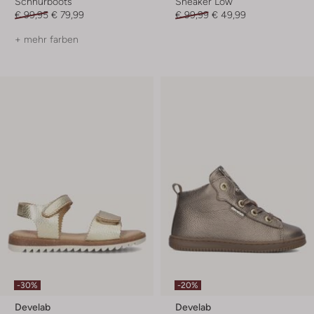
Schnürboots
Sneaker Low
€ 99,95
€ 79,99
€ 99,99
€ 49,99
+ mehr farben
-30%
-20%
Develab
Develab