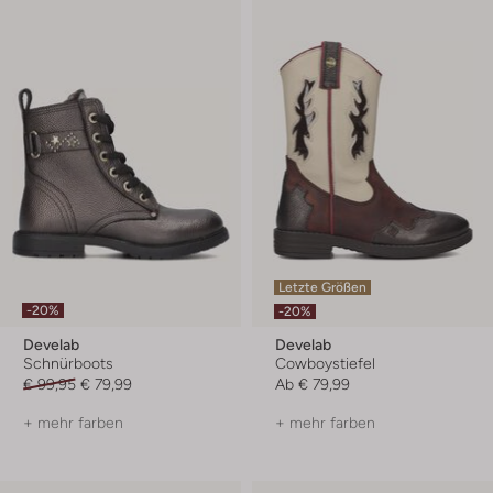
Letzte Größen
-20%
-20%
Develab
Develab
Schnürboots
Cowboystiefel
€ 99,95
€ 79,99
Ab
€ 79,99
+ mehr farben
+ mehr farben