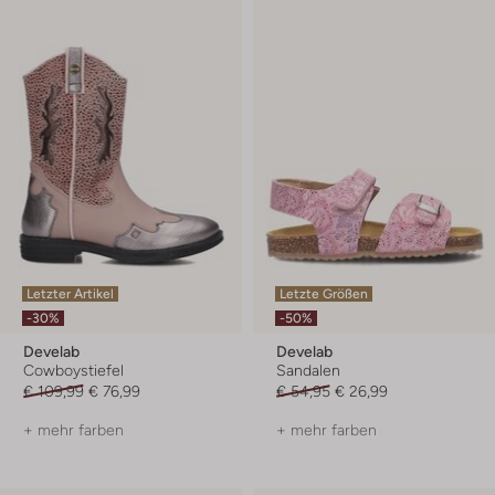
Letzter Artikel
Letzte Größen
-30%
-50%
Develab
Develab
Cowboystiefel
Sandalen
€ 109,99
€ 76,99
€ 54,95
€ 26,99
+ mehr farben
+ mehr farben