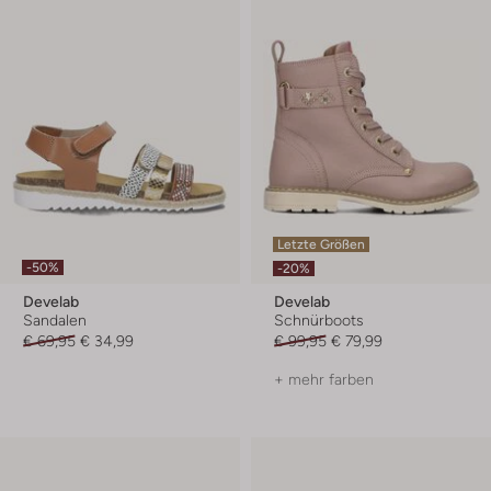
Letzte Größen
-50%
-20%
Develab
Develab
Sandalen
Schnürboots
€ 69,95
€ 34,99
€ 99,95
€ 79,99
+ mehr farben