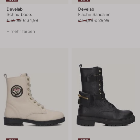
Develab
Develab
Schnürboots
Flache Sandalen
€ 69,99
€ 34,99
€ 59,99
€ 29,99
+ mehr farben