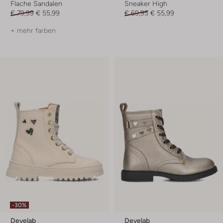
Flache Sandalen
Sneaker High
€ 79,99
€ 55,99
€ 69,95
€ 55,99
+ mehr farben
-30%
Develab
Develab