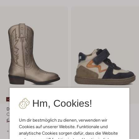
Letzte Größen
-20%
-20%
Hm, Cookies!
Develab
Develab
Cowboystiefel
Sneaker
Um dir bestmöglich zu dienen, verwenden wir
€ 119,99
€ 95,99
€ 69,95
€ 55,99
Cookies auf unserer Website. Funktionale und
+ mehr farben
+ mehr farben
analytische Cookies sorgen dafür, dass die Website