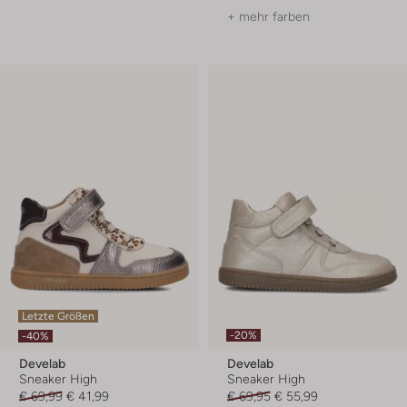
+ mehr farben
Letzte Größen
-20%
-40%
Develab
Develab
Sneaker High
Sneaker High
€ 69,99
€ 41,99
€ 69,95
€ 55,99