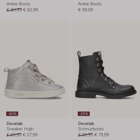
Ankle Boots
Ankle Boots
€ 89,99
€ 62,99
€ 99,99
-60%
-20%
Develab
Develab
Sneaker High
Schnürboots
€ 69,99
€ 27,99
€ 99,95
€ 79,99