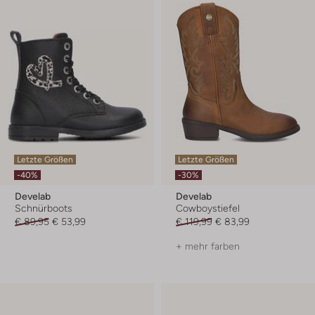
Letzte Größen
Letzte Größen
-40%
-30%
Develab
Develab
Schnürboots
Cowboystiefel
€ 89,95
€ 53,99
€ 119,99
€ 83,99
+ mehr farben