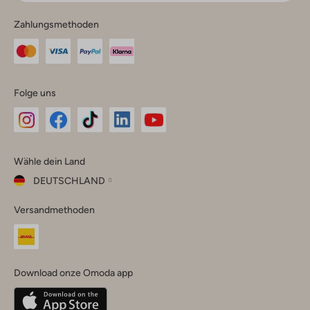
Zahlungsmethoden
Folge uns
Omoda
Omoda
Omoda
Omoda
Omoda
Wähle dein Land
Instagram
Facebook
TikTok
LinkedIn
YouTube
DEUTSCHLAND
Wähle
Versandmethoden
dein
Schließ
Land
Nederland
België
(Nederlands)
Download onze Omoda app
Belgique
(Français)
Deutschland