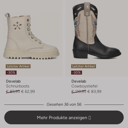
Letzter Artikel
Letzter Artikel
-30%
-30%
Develab
Develab
Schnürboots
Cowboystiefel
€ 89,95
€ 62,99
€ 119,95
€ 83,99
Gesehen 36 von 56
Mehr Produkte anzeigen