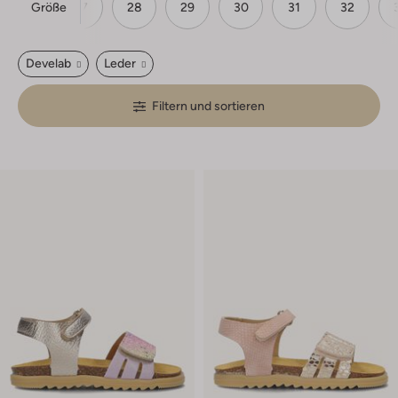
Größe
26
27
28
29
30
31
32
Develab
Leder
Filtern und sortieren