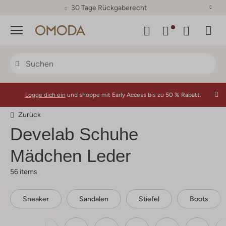
30 Tage Rückgaberecht
Menü
Logge dich ein
und shoppe mit Early Access bis zu
50 % Rabatt.
Zurück
Develab
Schuhe
Mädchen Leder
56 items
Sneaker
Sandalen
Stiefel
Boots