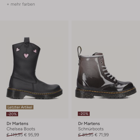
+ mehr farben
Letzter Artikel
-20%
-20%
Dr Martens
Dr Martens
Chelsea Boots
Schnürboots
€ 119,95
€ 95,99
€ 89,95
€ 71,99