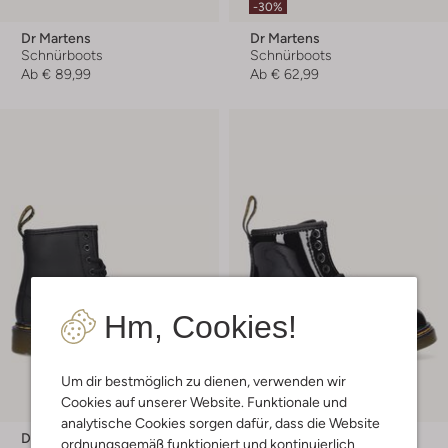
-30%
Dr Martens
Dr Martens
Schnürboots
Schnürboots
Ab
€ 89,99
Ab
€ 62,99
Hm, Cookies!
Um dir bestmöglich zu dienen, verwenden wir
Cookies auf unserer Website. Funktionale und
analytische Cookies sorgen dafür, dass die Website
Dr Martens
Dr Martens
ordnungsgemäß funktioniert und kontinuierlich