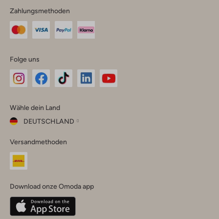
Zahlungsmethoden
Folge uns
Omoda
Omoda
Omoda
Omoda
Omoda
Wähle dein Land
Instagram
Facebook
TikTok
LinkedIn
YouTube
DEUTSCHLAND
Wähle
Versandmethoden
dein
Schließ
Land
Nederland
België
(Nederlands)
Download onze Omoda app
Belgique
(Français)
Deutschland