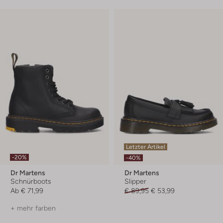
Letzter Artikel
-20%
-40%
Dr Martens
Dr Martens
Schnürboots
Slipper
Ab
€ 71,99
€ 89,95
€ 53,99
+ mehr farben