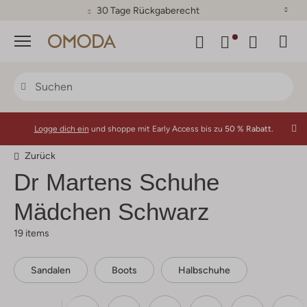
30 Tage Rückgaberecht
Menü
Logge dich ein
und shoppe mit Early Access bis zu
50 % Rabatt.
Zurück
Dr Martens
Schuhe
Mädchen Schwarz
19 items
Sandalen
Boots
Halbschuhe