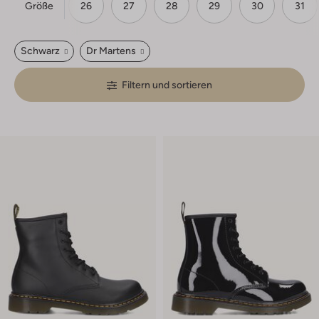
Größe
24
25
26
27
28
29
30
31
Schwarz
Dr Martens
Filtern und sortieren