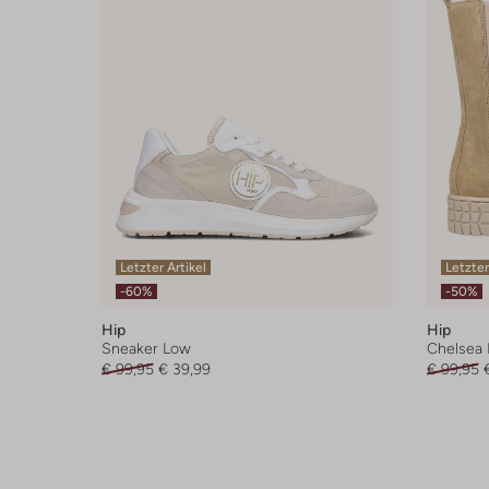
Letzter Artikel
Letzter
-60%
-50%
Hip
Hip
Sneaker Low
Chelsea 
€ 99,95
€ 39,99
€ 99,95