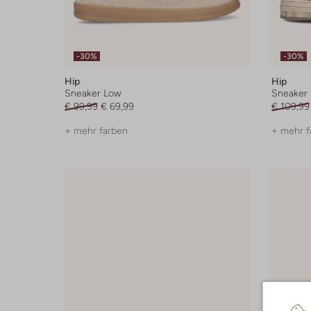
-30%
-30%
Hip
Hip
Sneaker Low
Sneaker 
€ 99,99
€ 69,99
€ 109,99
+ mehr farben
+ mehr f