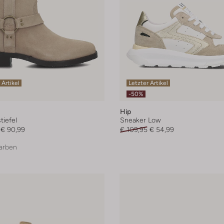
 Artikel
Letzter Artikel
-50%
Hip
iefel
Sneaker Low
€ 90,99
€ 109,95
€ 54,99
arben