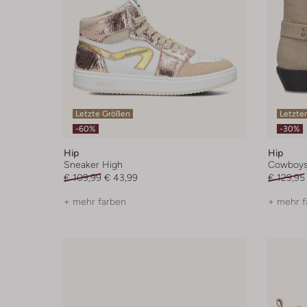
Letzte Größen
Letzter
-60%
-30%
Hip
Hip
Sneaker High
Cowboyst
€ 109,99
€ 43,99
€ 129,95
+ mehr farben
+ mehr f