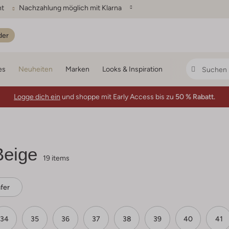
ht
Nachzahlung möglich mit Klarna
der
es
Neuheiten
Marken
Looks & Inspiration
Logge dich ein
und shoppe mit Early Access bis zu
50 % Rabatt.
eige
19 items
fer
34
35
36
37
38
39
40
41