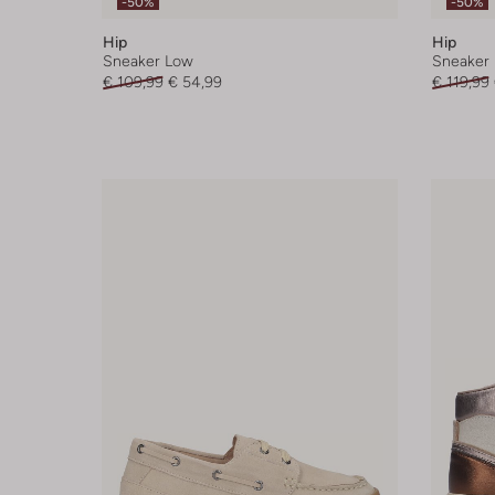
-50%
-50%
Hip
Hip
Sneaker Low
Sneaker
€ 109,99
€ 54,99
€ 119,99