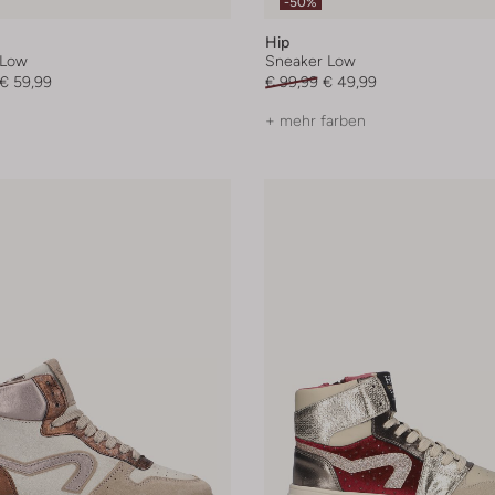
-50%
Hip
 Low
Sneaker Low
€ 59,99
€ 99,99
€ 49,99
+ mehr farben