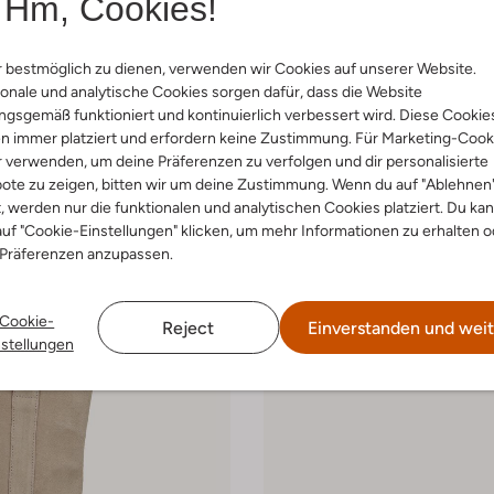
Hm, Cookies!
 bestmöglich zu dienen, verwenden wir Cookies auf unserer Website.
onale und analytische Cookies sorgen dafür, dass die Website
gsgemäß funktioniert und kontinuierlich verbessert wird. Diese Cookie
n immer platziert und erfordern keine Zustimmung. Für Marketing-Cook
 Größen
Letzter Artikel
r verwenden, um deine Präferenzen zu verfolgen und dir personalisierte
-60%
ote zu zeigen, bitten wir um deine Zustimmung. Wenn du auf "Ablehnen
t, werden nur die funktionalen und analytischen Cookies platziert. Du ka
Hip
uf "Cookie-Einstellungen" klicken, um mehr Informationen zu erhalten o
 Low
Sneaker Low
 Präferenzen anzupassen.
€ 39,99
€ 99,99
€ 39,99
Cookie-
Reject
Einverstanden und weit
nstellungen