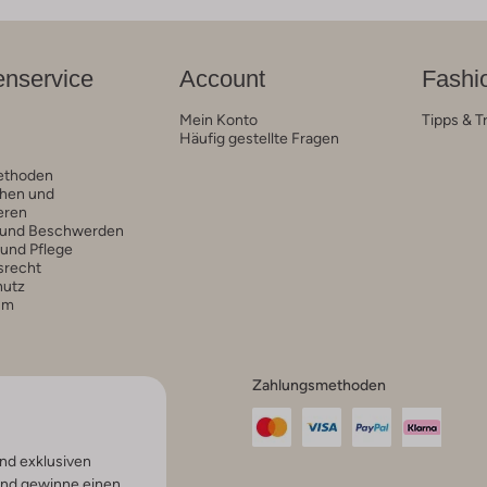
nservice
Account
Fashi
Mein Konto
Tipps & T
Häufig gestellte Fragen
ethoden
hen und
eren
 und Beschwerden
 und Pflege
srecht
hutz
um
Zahlungsmethoden
nd exklusiven
und gewinne einen