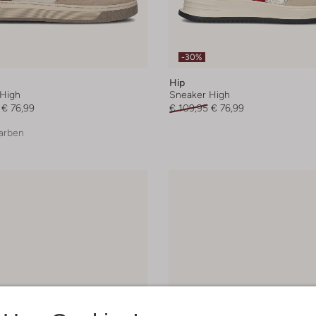
-30%
Hip
High
Sneaker High
€ 76,99
€ 109,95
€ 76,99
arben