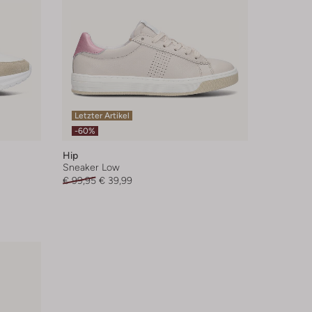
Letzter Artikel
-60%
Hip
Sneaker Low
€ 99,95
€ 39,99