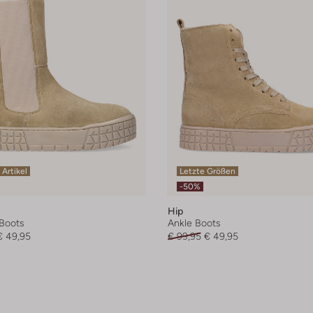
 Artikel
Letzte Größen
-50%
Hip
Boots
Ankle Boots
€ 49,95
€ 99,95
€ 49,95