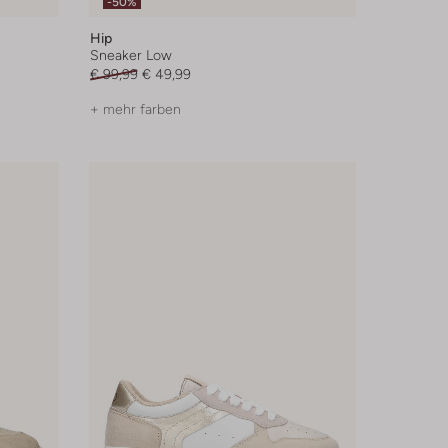
-50%
Hip
Sneaker Low
€ 99,99
€ 49,99
+ mehr farben