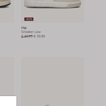
-60%
Hip
Sneaker Low
€ 99,99
€ 39,99