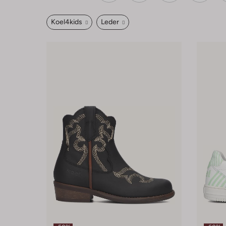
Koel4kids
Leder