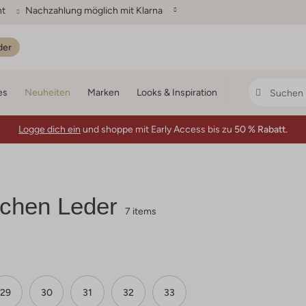
ht
Nachzahlung möglich mit Klarna
der
es
Neuheiten
Marken
Looks & Inspiration
Logge dich ein
und shoppe mit Early Access bis zu
50 % Rabatt.
chen Leder
7 items
29
30
31
32
33