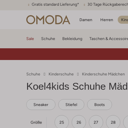
Gratis standard Lieferung*
30 Tage Rückgaberec
Damen
Herren
Kin
Sale
Schuhe
Bekleidung
Taschen & Accessoir
Schuhe
Kinderschuhe
Kinderschuhe Mädchen
Koel4kids
Schuhe Mäd
Sneaker
Stiefel
Boots
Größe
25
26
27
28