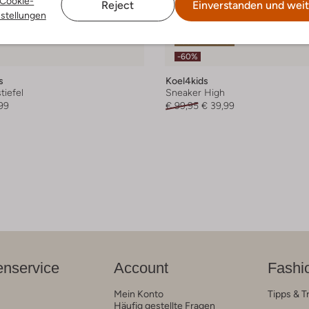
Cookie-
Reject
Einverstanden und weit
nstellungen
Letzter Artikel
-60%
s
Koel4kids
iefel
Sneaker High
99
€ 99,95
€ 39,99
nservice
Account
Fashi
Mein Konto
Tipps & T
Häufig gestellte Fragen