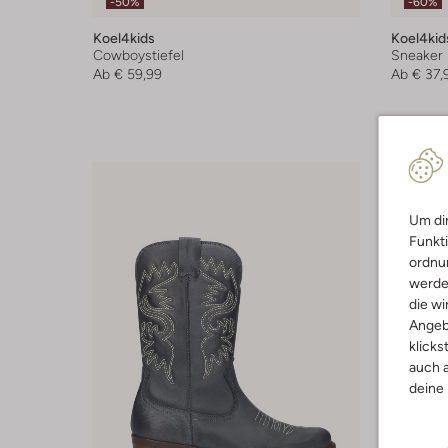
-50%
-60%
Koel4kids
Koel4kid
Cowboystiefel
Sneaker
Ab
€ 59,99
Ab
€ 37,
Um dir
Funkti
ordnun
werde
die wi
Angeb
klicks
auch a
deine