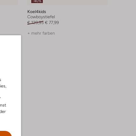
-40%
Koel4kids
Cowboystiefel
€ 129,95
€ 77,99
+ mehr farben
s
ies,
"
nnst
der