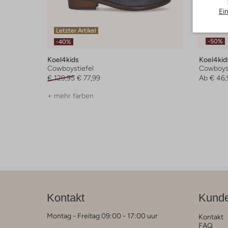
Ei
Letzter Artikel
-50%
-40%
Koel4kids
Koel4kid
Cowboystiefel
Cowboyst
€ 129,95
€ 77,99
Ab
€ 46,
+ mehr farben
Kontakt
Kunde
Montag - Freitag 09:00 - 17:00 uur
Kontakt
FAQ