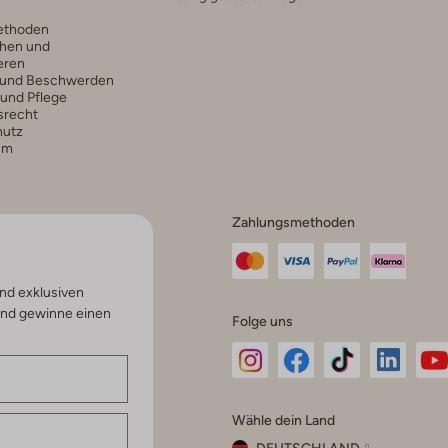
ethoden
hen und
eren
 und Beschwerden
 und Pflege
srecht
hutz
um
Zahlungsmethoden
nd exklusiven
und gewinne einen
Folge uns
Omoda
Omoda
Omoda
Omoda
Om
Wähle dein Land
Instagram
Facebook
TikTok
LinkedI
Yo