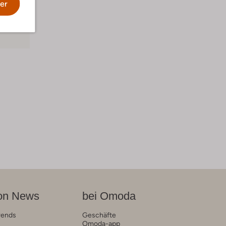
er
on News
bei Omoda
rends
Geschäfte
Omoda-app